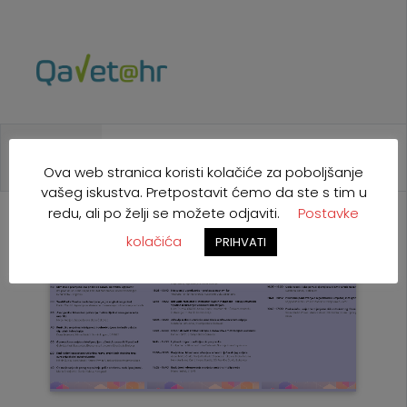
NAJAVE
POZIVI
NATJEČAJI
EU
Ova web stranica koristi kolačiće za poboljšanje
vašeg iskustva. Pretpostavit ćemo da ste s tim u
redu, ali po želji se možete odjaviti.
Postavke
kolačića
PRIHVATI