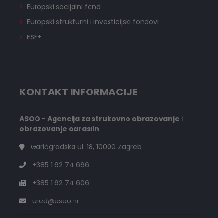
Europski socijalni fond
Europski strukturni i investicijski fondovi
ESF+
KONTAKT INFORMACIJE
ASOO - Agencija za strukovno obrazovanje i
obrazovanje odraslih
Garićgradska ul. 18, 10000 Zagreb
+385 1 62 74 666
+385 1 62 74 606
ured@asoo.hr