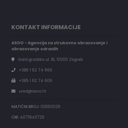
KONTAKT INFORMACIJE
ASOO - Agencija za strukovno obrazovanje i
obrazovanje odraslih
Garićgradska ul. 18, 10000 Zagreb
+385 1 62 74 666
+385 1 62 74 606
ured@asoo.hr
MATIČNI BROJ:
02650029
OIB:
40719411729