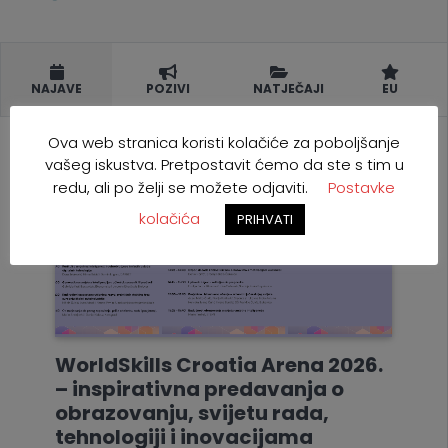
NAJAVE
POZIVI
NATJEČAJI
EU
Ova web stranica koristi kolačiće za poboljšanje
vašeg iskustva. Pretpostavit ćemo da ste s tim u
redu, ali po želji se možete odjaviti.
Postavke
kolačića
PRIHVATI
WorldSkills Croatia Arena 2026.
– inspirativna predavanja o
obrazovanju, svijetu rada,
tehnologiji i inovacijama