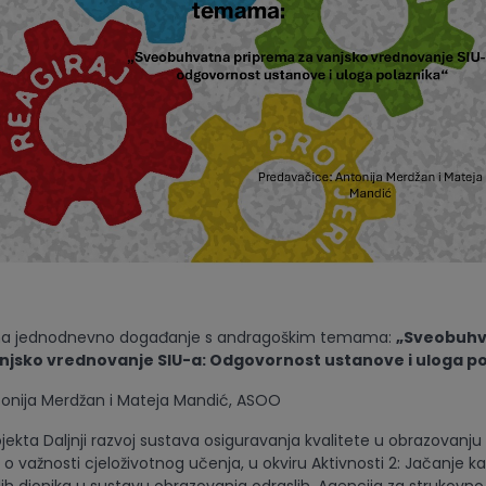
u na jednodnevno događanje s andragoškim temama:
„Sveobuh
njsko vrednovanje SIU-a: Odgovornost ustanove i uloga p
tonija Merdžan i Mateja Mandić, ASOO
jekta Daljnji razvoj sustava osiguravanja kvalitete u obrazovanju 
i o važnosti cjeloživotnog učenja, u okviru Aktivnosti 2: Jačanje k