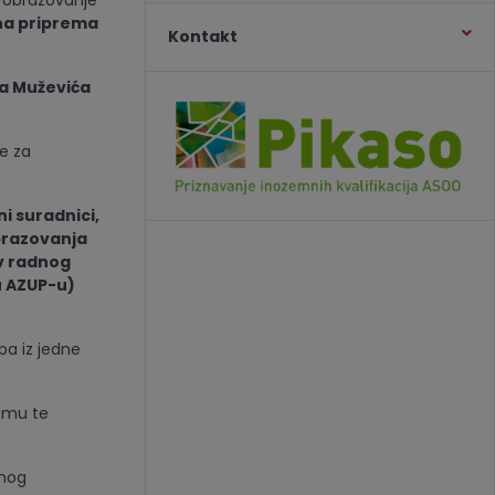
o obrazovanje
a priprema
Kontakt
na Muževića
e za
ni suradnici,
obrazovanja
iv radnog
u AZUP-u)
ba iz jedne
remu te
bnog