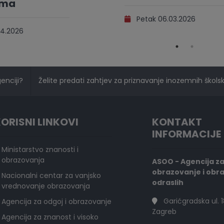
ama
Petak 06.03.2026
4.2026
genciji?
Želite predati zahtjev za priznavanje inozemnih školski
ORISNI LINKOVI
KONTAKT
INFORMACIJE
Ministarstvo znanosti i
obrazovanja
ASOO - Agencija z
obrazovanje i obr
Nacionalni centar za vanjsko
odraslih
vrednovanje obrazovanja
Garićgradska ul. 1
Agencija za odgoj i obrazovanje
Zagreb
Agencija za znanost i visoko