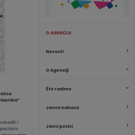
O AGENCIJI
Novosti
O Agenciji
Što radimo
vatna
olaznika“
Javna nabava
odraslih i
Javni pozivi
apaciteta