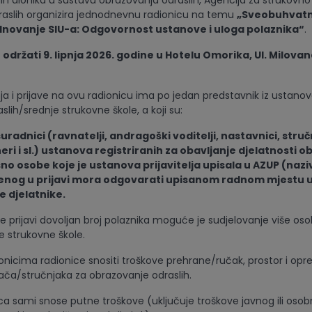
alih dionika u sustavu obrazovanja odraslih, Agencija za strukovn
raslih organizira jednodnevnu radionicu na temu
„Sveobuhvatn
dnovanje SIU-a: Odgovornost ustanove i uloga polaznika“
.
 održati 9. lipnja 2026. godine u Hotelu Omorika, Ul. Milova
ja i prijave na ovu radionicu ima po jedan predstavnik iz ustanov
lih/srednje strukovne škole, a koji su:
suradnici (ravnatelji, andragoški voditelji, nastavnici, struč
eri i sl.) ustanova registriranih za obavljanje djelatnosti 
no osobe koje je ustanova prijavitelja upisala u AZUP (naz
nog u prijavi mora odgovarati upisanom radnom mjestu 
 djelatnike.
e prijavi dovoljan broj polaznika moguće je sudjelovanje više oso
 strukovne škole.
onicima radionice snositi troškove prehrane/ručak, prostor i op
ača/stručnjaka za obrazovanje odraslih.
ica sami snose putne troškove (uključuje troškove javnog ili oso