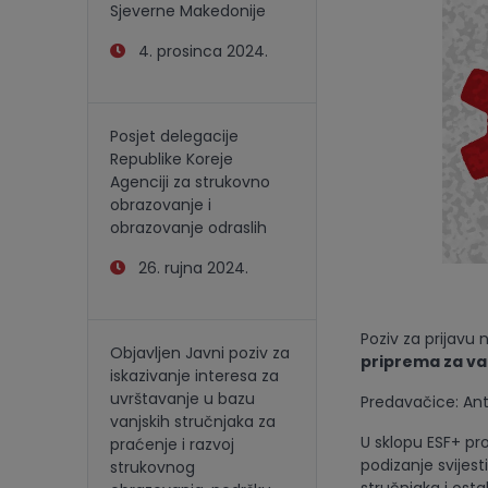
Sjeverne Makedonije
4. prosinca 2024.
Posjet delegacije
Republike Koreje
Agenciji za strukovno
obrazovanje i
obrazovanje odraslih
26. rujna 2024.
Poziv za prijav
Objavljen Javni poziv za
priprema za va
iskazivanje interesa za
uvrštavanje u bazu
Predavačice: An
vanjskih stručnjaka za
U sklopu ESF+ pro
praćenje i razvoj
podizanje svijest
strukovnog