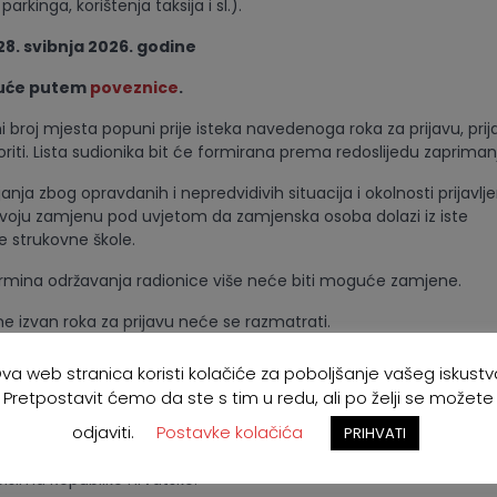
parkinga, korištenja taksija i sl.).
 28. svibnja 2026. godine
guće putem
poveznice
.
 broj mjesta popuni prije isteka navedenoga roka za prijavu, prij
iti. Lista sudionika bit će formirana prema redoslijedu zaprimanj
anja zbog opravdanih i nepredvidivih situacija i okolnosti prijavl
svoju zamjenu pod uvjetom da zamjenska osoba dolazi iz iste
 strukovne škole.
ermina održavanja radionice više neće biti moguće zamjene.
ne izvan roka za prijavu neće se razmatrati.
anja i moguće prikupljanje osobnih podataka izvršit će se u skla
va web stranica koristi kolačiće za poboljšanje vašeg iskustv
ropskog parlamenta i Vijeća (GDPR) od 27. travnja 2016. godine o 
Pretpostavit ćemo da ste s tim u redu, ali po želji se možete
zi s obradom osobnih podataka i slobodnom kretanju takvih pod
odjaviti.
Postavke kolačića
 snage Direktive 95/46/EZ (Opća uredba o zaštiti podataka; GDPR)
PRIHVATI
vedbi Opće uredbe o zaštiti podataka (NN 42118) te usklađenim
pisima Republike Hrvatske.