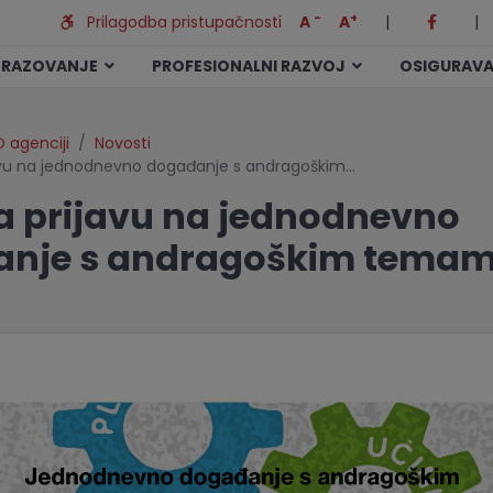
-
+
Prilagodba pristupačnosti
A
A
|
|
BRAZOVANJE
PROFESIONALNI RAZVOJ
OSIGURAVA
 agenciji
Novosti
javu na jednodnevno događanje s andragoškim…
za prijavu na jednodnevno
anje s andragoškim tema