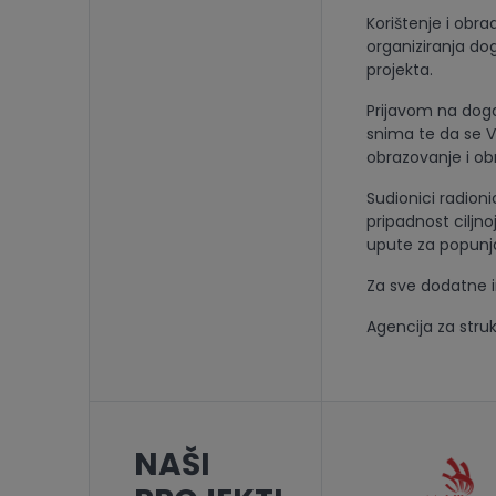
Korištenje i obra
organiziranja dog
projekta.
Prijavom na događ
snima te da se V
obrazovanje i obr
Sudionici radion
pripadnost ciljn
upute za popunj
Za sve dodatne i
Agencija za stru
NAŠI