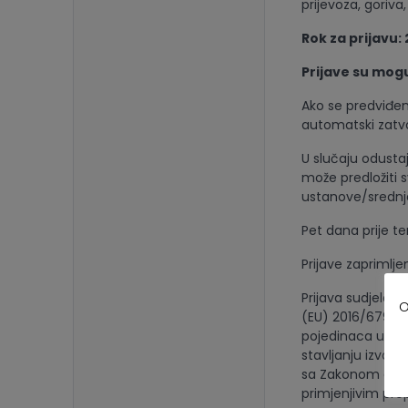
prijevoza, goriva, 
Rok za prijavu:
Prijave su mo
Ako se predviđeni
automatski zatvor
U slučaju odustaj
može predložiti 
ustanove/srednje
Pet dana prije t
Prijave zaprimlje
Prijava sudjelov
O
(EU) 2016/679 Eu
pojedinaca u ve
stavljanju izvan
sa Zakonom o pro
primjenjivim pro