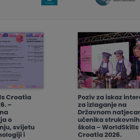
ls Croatia
Poziv za iskaz inte
6. –
za izlaganje na
vna
Državnom natjeca
ja o
učenika strukovnih
ju, svijetu
škola – WorldSkills
ologiji i
Croatia 2026.