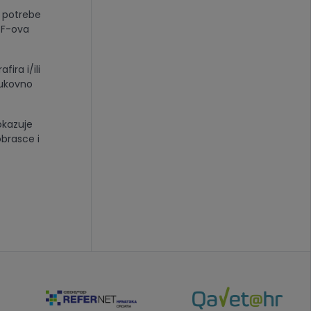
u potrebe
ESF-ova
ira i/ili
rukovno
okazuje
obrasce i