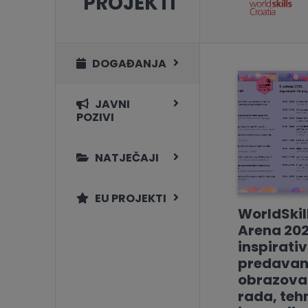
PROJEKTI
DOGAĐANJA
JAVNI
POZIVI
NATJEČAJI
EU PROJEKTI
WorldSkil
Arena 202
inspirati
predavan
obrazovan
rada, tehn