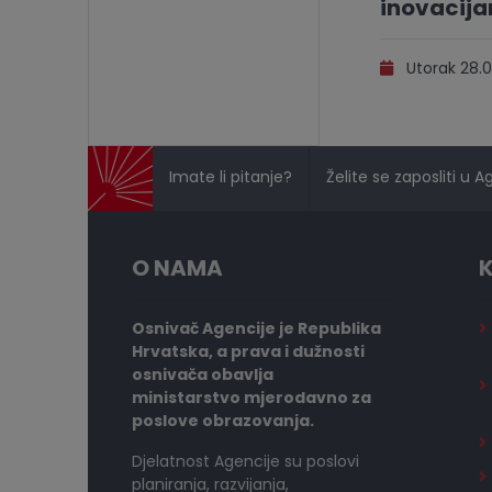
inovacij
Utorak 28.0
Imate li pitanje?
Želite se zaposliti u A
O NAMA
K
Osnivač Agencije je Republika
Hrvatska, a prava i dužnosti
osnivača obavlja
ministarstvo mjerodavno za
poslove obrazovanja.
Djelatnost Agencije su poslovi
planiranja, razvijanja,