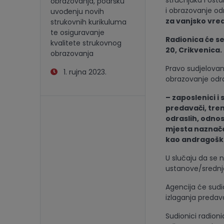
stručnjaka i ost
obrazovanja, podršku
i obrazovanje od
uvođenju novih
za vanjsko vre
strukovnih kurikuluma
te osiguravanje
Radionica će se
kvalitete strukovnog
20, Crikvenica.
obrazovanja
Pravo sudjelovan
1. rujna 2023.
obrazovanje odras
– zaposlenici i 
predavači, tren
odraslih, odnos
mjesta naznače
kao andragoške
U slučaju da se n
ustanove/srednje
Agencija će sudi
izlaganja predav
Sudionici radion