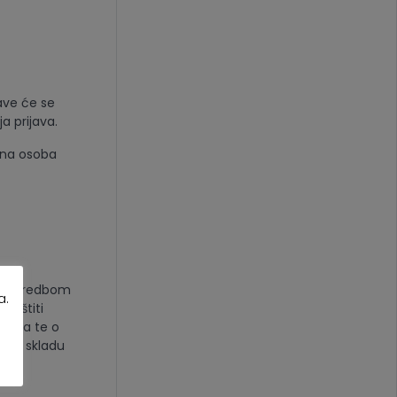
ave će se
a prijava.
jena osoba
du s Uredbom
a.
zaštiti
ataka te o
 i u skladu
 i