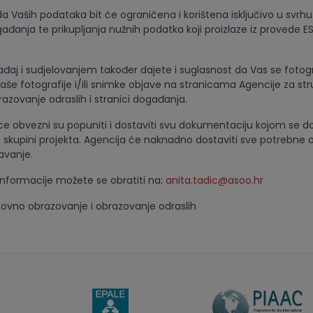
da Vaših podataka bit će ograničena i korištena isključivo u svrh
ađanja te prikupljanja nužnih podatka koji proizlaze iz provede 
aj i sudjelovanjem također dajete i suglasnost da Vas se fotograf
aše fotografije i/ili snimke objave na stranicama Agencije za st
azovanje odraslih i stranici događanja.
ice obvezni su popuniti i dostaviti svu dokumentaciju kojom se d
oj skupini projekta. Agencija će naknadno dostaviti sve potrebne 
avanje.
nformacije možete se obratiti na:
anita.tadic@asoo.hr
kovno obrazovanje i obrazovanje odraslih