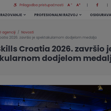
-
+
Prilagodba pristupačnosti
A
A
|
|
BRAZOVANJE
PROFESIONALNI RAZVOJ
OSIGURAVA
 agenciji
Novosti
roatia 2026. završio je spektakularnom dodjelom medalja
ills Croatia 2026. završio j
kularnom dodjelom medal