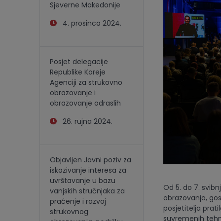
Sjeverne Makedonije
4. prosinca 2024.
Posjet delegacije
Republike Koreje
Agenciji za strukovno
obrazovanje i
obrazovanje odraslih
26. rujna 2024.
Objavljen Javni poziv za
iskazivanje interesa za
uvrštavanje u bazu
Od 5. do 7. svib
vanjskih stručnjaka za
obrazovanja, gos
praćenje i razvoj
posjetitelja prat
strukovnog
suvremenih tehno