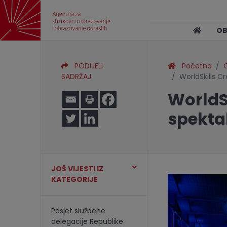
O
PODIJELI
Početna
O
SADRŽAJ
WorldSkills C
WorldSk
spekta
JOŠ VIJESTI IZ
KATEGORIJE
Posjet službene
delegacije Republike