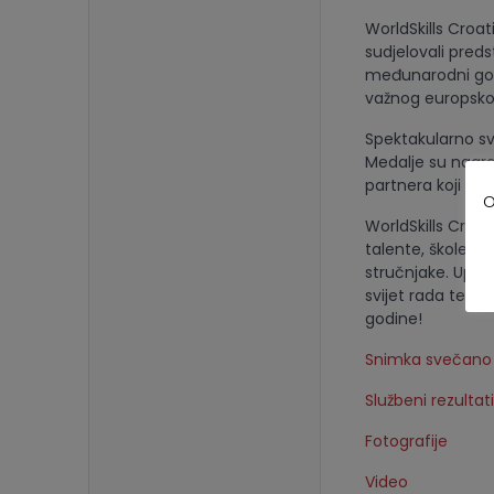
WorldSkills Croa
sudjelovali preds
međunarodni gosti
važnog europskog
Spektakularno sv
Medalje su nagrad
partnera koji sv
O
WorldSkills Croa
talente, škole p
stručnjake. Uprav
svijet rada te po
godine!
Snimka svečano 
Službeni rezultati
Fotografije
Video