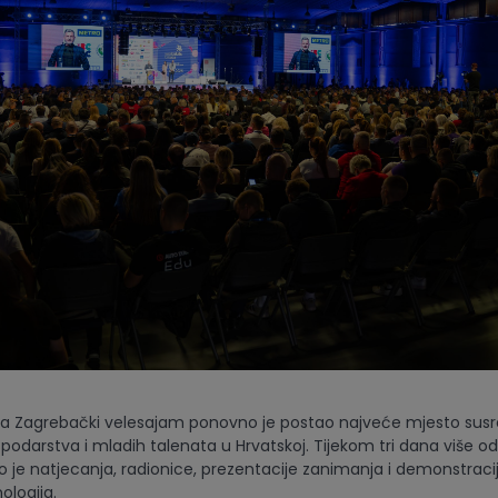
nja Zagrebački velesajam ponovno je postao najveće mjesto susr
podarstva i mladih talenata u Hrvatskoj. Tijekom tri dana više od
ilo je natjecanja, radionice, prezentacije zanimanja i demonstraci
logija.