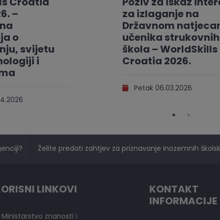
ls Croatia
Poziv za iskaz inte
6. –
za izlaganje na
vna
Državnom natjeca
ja o
učenika strukovnih
ju, svijetu
škola – WorldSkills
ologiji i
Croatia 2026.
ama
Petak 06.03.2026
4.2026
genciji?
Želite predati zahtjev za priznavanje inozemnih školski
ORISNI LINKOVI
KONTAKT
INFORMACIJE
Ministarstvo znanosti i