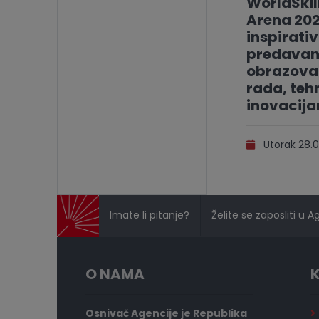
WorldSkil
Arena 202
inspirati
predavan
obrazovan
rada, tehn
inovacij
Utorak 28.0
Imate li pitanje?
Želite se zaposliti u A
O NAMA
K
Osnivač Agencije je Republika