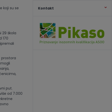
e koji su se
Kontakt
i 29 škola
d 170
ipremali
g prostora
 mogli
manja,
čenicima,
vni put.
 više od 7.000
onkretne
kovno