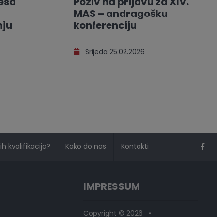
resa
Poziv na prijavu za XIV.
MAS – andragošku
nju
konferenciju
Srijeda 25.02.2026
h kvalifikacija?
Kako do nas
Kontakti
IMPRESSUM
Copyright © 2026 •