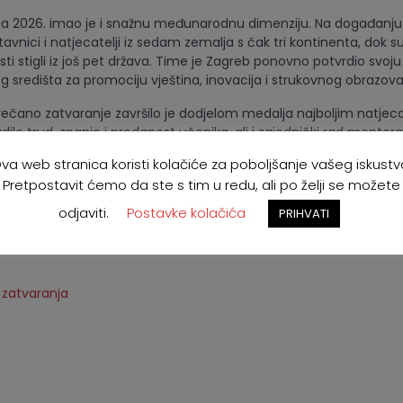
tia 2026. imao je i snažnu međunarodnu dimenziju. Na događanju
tavnici i natjecatelji iz sedam zemalja s čak tri kontinenta, dok s
 stigli iz još pet država. Time je Zagreb ponovno potvrdio svoju 
 središta za promociju vještina, inovacija i strukovnog obrazova
ečano zatvaranje završilo je dodjelom medalja najboljim natjeca
ile trud, znanje i predanost učenika, ali i zajednički rad mentora,
akodnevno grade kvalitetno i suvremeno strukovno obrazovanje.
va web stranica koristi kolačiće za poboljšanje vašeg iskustv
tia danas nije samo natjecanje. To je mjesto na kojem mladi otkri
Pretpostavit ćemo da ste s tim u redu, ali po želji se možete
redstavljaju suvremene programe, a gospodarstvo pronalazi bud
odjaviti.
Postavke kolačića
PRIHVATI
o zato WorldSkills Croatia nastavit će povezivati obrazovanje, te
kazivati koliko su vještine važne za budućnost Hrvatske. Vidimo s
zatvaranja