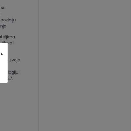
 su
u
poziciju
nja.
teljima.
 škola i
a.
vaju svoje
uće
hnologiju i
e 2027.