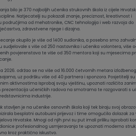
nja bilo je 370 najboljih učenika strukovnih škola iz cijele Hrvatsk
cipline. Natjecatelji su pokazali znanje, preciznost, kreativnost i
u područjima od mehatronike, CNC tehnologija i web razvoja do
vjećasrtva, zdravstvene njege i dizajna.
ecanje okupilo je više od 1400 sudionika, a posebno smo zahvaln
 sudjelovale s više od 250 nastavnika i učenika volontera, više o
nih povjerenstava te više od 350 mentora koji su mjesecima pr
canje.
tia 2026. održao se na više od 16.000 četvornih metara izložbeno
ajama, uz podršku više od 40 partnera i sponzora. Posjetitelji su
jnim aktivnostima Isprobaj svoju vještinu, upoznati različita zani
 prezentacija učeničkih radova na smotrama te razgovarati s u
redstavnicima industrije.
stavljen je na učenike osnovnih škola koji tek biraju svoj obrazo
izirala besplatni autobusni prijevoz i time omogućila dolazak za
ijelova Hrvatske. Mnogi od njih prvi su put imali priliku isprobati k
radionice profesionalnog usmjeravanja te upoznati moderno stru
vno kroz praktično iskustvo.