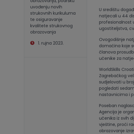
obrazovanja, podršku
uvođenju novih
U središtu događa
strukovnih kurikuluma
natjecali u 44 dis
te osiguravanje
profesionalnost 
kvalitete strukovnog
ugostiteljstva, c
obrazovanja
Ovogodišnje natj
1. rujna 2023.
domaćina koje su
članova prosudbe
učenike za natje
WorldSkills Croa
Zagrebačkog vels
sudjelovati u bro
pogledati sedam
nastavnicima i p
Poseban naglasak 
Agencija je organ
učenika iz svih d
vještine, proći 
obrazovanje izra