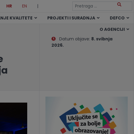
HR
EN
|
NJE KVALITETE
PROJEKTI I SURADNJA
DEFCO
O AGENCIJI
Datum objave:
8. svibnja
2026.
e
ja