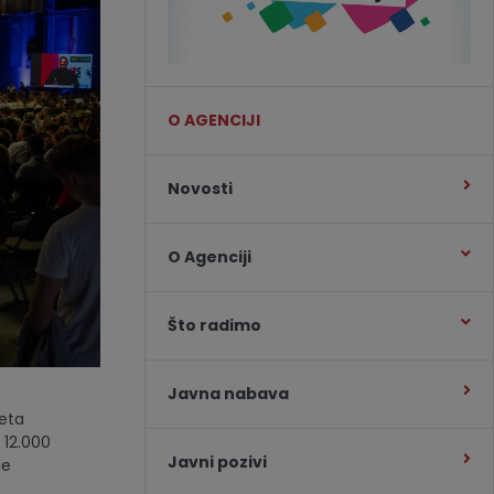
O AGENCIJI
Novosti
O Agenciji
Što radimo
Javna nabava
eta
 12.000
Javni pozivi
je