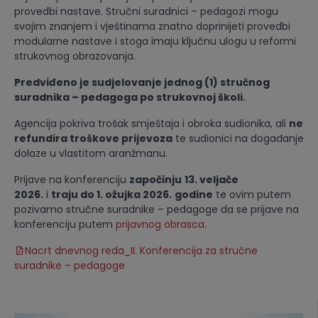
provedbi nastave. Stručni suradnici – pedagozi mogu
svojim znanjem i vještinama znatno doprinijeti provedbi
modularne nastave i stoga imaju ključnu ulogu u reformi
strukovnog obrazovanja.
Predviđeno je sudjelovanje jednog (1) stručnog
suradnika – pedagoga po strukovnoj školi.
Agencija pokriva trošak smještaja i obroka sudionika, ali
ne
refundira troškove prijevoza
te sudionici na događanje
dolaze u vlastitom aranžmanu.
Prijave na konferenciju
započinju
13. veljače
2026.
i
traju do 1. ožujka 2026.
godine
te ovim putem
pozivamo stručne suradnike – pedagoge da se prijave na
konferenciju putem
prijavnog obrasca
.
Nacrt dnevnog reda_II. Konferencija za stručne
suradnike – pedagoge