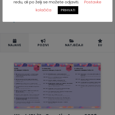
redu, ali po želji se možete odjaviti.
Postavke
kolačića
PRIHVATI
NAJAVE
POZIVI
NATJEČAJI
EU