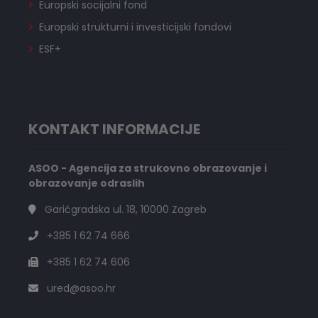
Europski socijalni fond
Europski strukturni i investicijski fondovi
ESF+
KONTAKT INFORMACIJE
ASOO - Agencija za strukovno obrazovanje i
obrazovanje odraslih
Garićgradska ul. 18, 10000 Zagreb
+385 1 62 74 666
+385 1 62 74 606
ured@asoo.hr