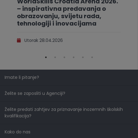
WorldSkills Croatia Arena 2026.
– inspirativna predavanja o
obrazovanju, svijetu rada,
tehnologiji i inovacijama
Utorak 28.04.2026
Imate li pitanje?
Želite se zaposliti u Agenciji?
Želite predati zahtjev za priznavanje inozemnih školskih
kvalifikacija?
Kako do nas