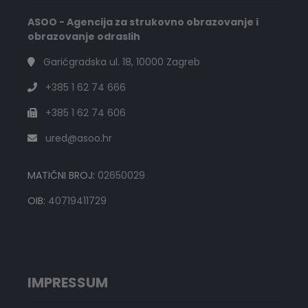
ASOO - Agencija za strukovno obrazovanje i
obrazovanje odraslih
Garićgradska ul. 18, 10000 Zagreb
+385 1 62 74 666
+385 1 62 74 606
ured@asoo.hr
MATIČNI BROJ:
02650029
OIB:
40719411729
IMPRESSUM