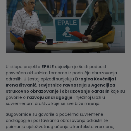
U sklopu projekta
EPALE
objavljen je šesti podcast
posvećen aktualnim temama iz područja obrazovanja
odraslih. U šestoj epizodi sudjeluju
Dragica Kovčalija i
Irena Ištvanić, savjetnice ravnatelja u Agenciji za
strukovno obrazovanje i obrazovanje odraslih
koje su
govorile o
razvoju andragogije
i njezinoj ulozi u
suvremenom društvu koje se sve brže mijenja.
Sugovornice su govorile o počelima suvremene
andragogije i postavkama obrazovanja odraslih te
poimanju cjeloživotnog učenja u kontekstu vremena,