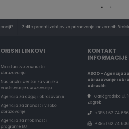
genciji?
Želite predati zahtjev za priznavanje inozemnih školski
ORISNI LINKOVI
KONTAKT
INFORMACIJE
Ministarstvo znanosti i
obrazovanja
ASOO - Agencija z
obrazovanje i obr
Nacionalni centar za vanjsko
odraslih
vrednovanje obrazovanja
Garićgradska ul. 1
Agencija za odgoj i obrazovanje
Zagreb
Agencija za znanost i visoko
obrazovanje
+385 1 62 74 666
Agencija za mobilnost i
+385 1 62 74 606
programe EU