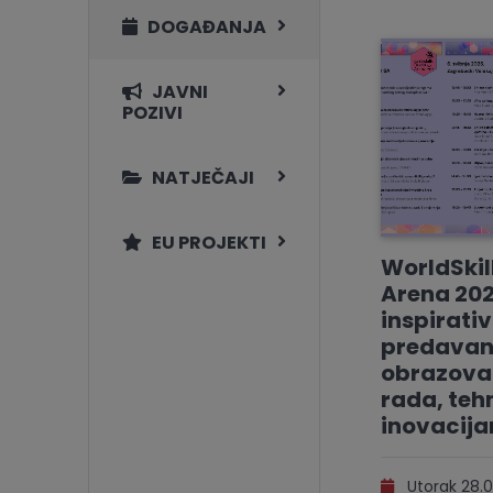
DOGAĐANJA
JAVNI
POZIVI
NATJEČAJI
EU PROJEKTI
WorldSkil
Arena 202
inspirati
predavan
obrazovan
rada, tehn
inovacij
Utorak 28.0