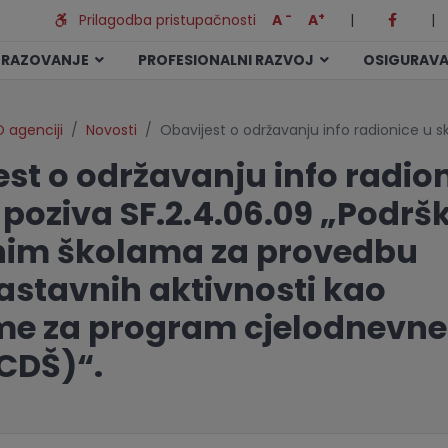
-
+
Prilagodba pristupačnosti
A
A
|
|
BRAZOVANJE
PROFESIONALNI RAZVOJ
OSIGURAVA
 agenciji
Novosti
Obavijest o održavanju info radionice u s
st o održavanju info radion
 poziva SF.2.4.06.09 „Podrš
im školama za provedbu
astavnih aktivnosti kao
me za program cjelodnevne
(CDŠ)“.