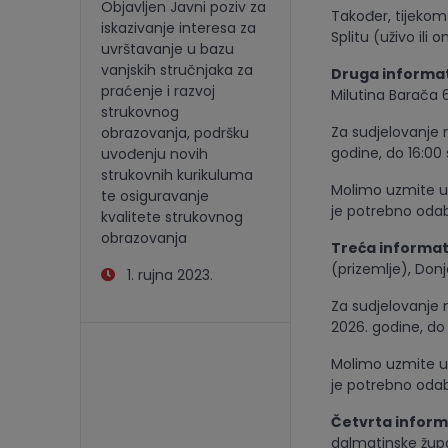
Objavljen Javni poziv za
Također, tijekom 
iskazivanje interesa za
Splitu (uživo ili
uvrštavanje u bazu
vanjskih stručnjaka za
Druga informat
praćenje i razvoj
Milutina Barača 6
strukovnog
Za sudjelovanje n
obrazovanja, podršku
godine, do 16:00 s
uvođenju novih
strukovnih kurikuluma
Molimo uzmite u 
te osiguravanje
je potrebno odabr
kvalitete strukovnog
obrazovanja
Treća informat
(prizemlje), Donj
1. rujna 2023.
Za sudjelovanje 
2026. godine, do 
Molimo uzmite u 
je potrebno odabr
Četvrta inform
dalmatinske župa