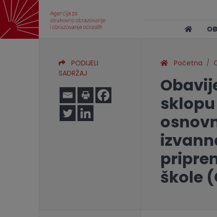
O
PODIJELI
Početna
O
SADRŽAJ
Obavije
sklopu
osnovn
izvann
pripre
škole 