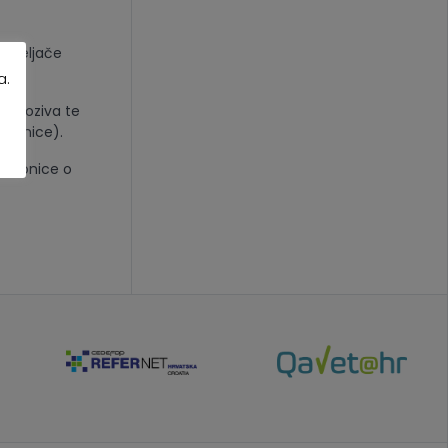
. veljače
a.
ta poziva te
adionice).
radionice o