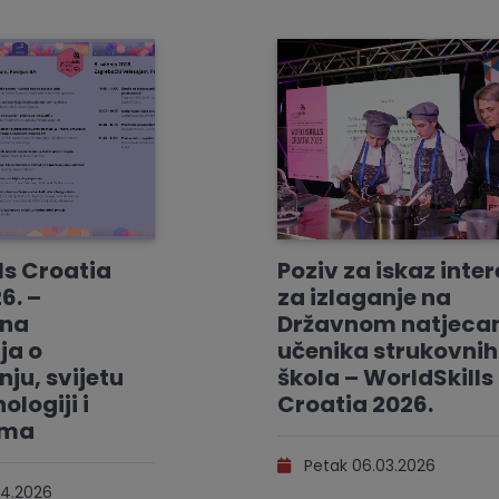
ls Croatia
Poziv za iskaz inte
6. –
za izlaganje na
vna
Državnom natjeca
ja o
učenika strukovnih
ju, svijetu
škola – WorldSkills
ologiji i
Croatia 2026.
ama
Petak 06.03.2026
4.2026