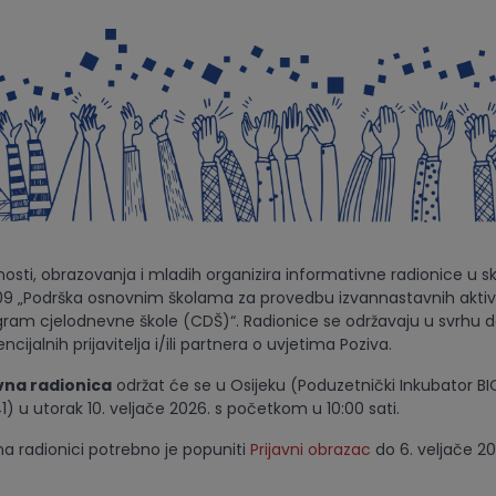
nosti, obrazovanja i mladih organizira informativne radionice u s
.09 „Podrška osnovnim školama za provedbu izvannastavnih aktiv
ram cjelodnevne škole (CDŠ)“. Radionice se održavaju u svrhu de
cijalnih prijavitelja i/ili partnera o uvjetima Poziva.
vna radionica
održat će se u Osijeku (Poduzetnički Inkubator BIOS
) u utorak 10. veljače 2026. s početkom u 10:00 sati.
na radionici potrebno je popuniti
Prijavni obrazac
do 6. veljače 20