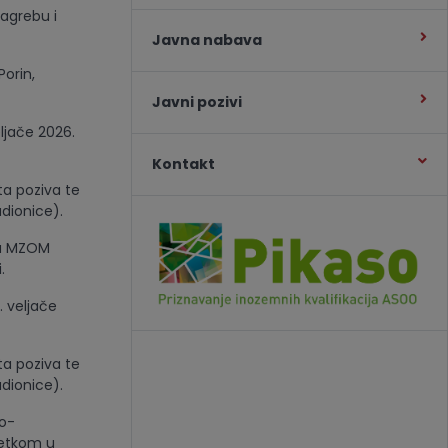
Zagrebu i
Javna nabava
Porin,
Javni pozivi
eljače 2026.
Kontakt
ta poziva te
adionice).
na MZOM
.
. veljače
ta poziva te
adionice).
ko-
četkom u