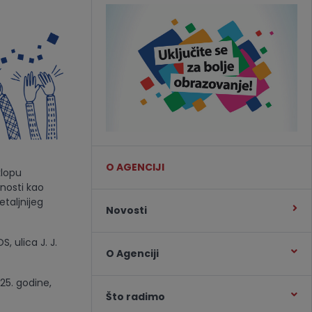
O AGENCIJI
klopu
nosti kao
taljnijeg
Novosti
, ulica J. J.
O Agenciji
25. godine,
Što radimo