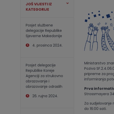
JOŠ VIJESTI IZ
KATEGORIJE
Posjet službene
delegacije Republike
Sjeverne Makedonije
4. prosinca 2024.
Ministarstvo zna
Posjet delegacije
Poziva SF.2.4.06
Republike Koreje
pripreme za prog
Agenciji za strukovno
informiranja poten
obrazovanje i
obrazovanje odraslih
Prva informati
Strossmayera 341
26. rujna 2024.
Za sudjelovanje 
do 16:00 sati.