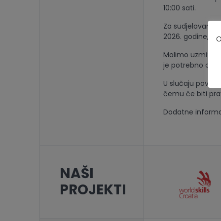
10:00 sati.
Za sudjelovanje 
2026. godine, do 
O
Molimo uzmite u 
je potrebno odabr
U slučaju poveća
čemu će biti pr
Dodatne informa
NAŠI
PROJEKTI