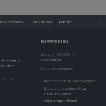
h kvalifikacija?
Kako do nas
Kontakti
IMPRESSUM
Copyright © 2026 •
www.asoo.hr
a strukovno
azovanje
Sva prava pridržana
8, 10000
Pravo na pristup informacijama
Izjava o pristupačnosti za
mrežne stranice
Prijava nepravilnosti