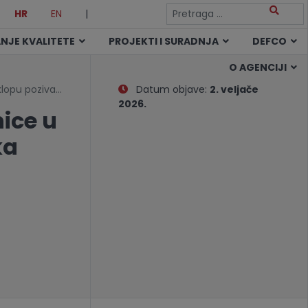
HR
EN
|
NJE KVALITETE
PROJEKTI I SURADNJA
DEFCO
O AGENCIJI
klopu poziva…
Datum objave:
2. veljače
2026.
ice u
ka