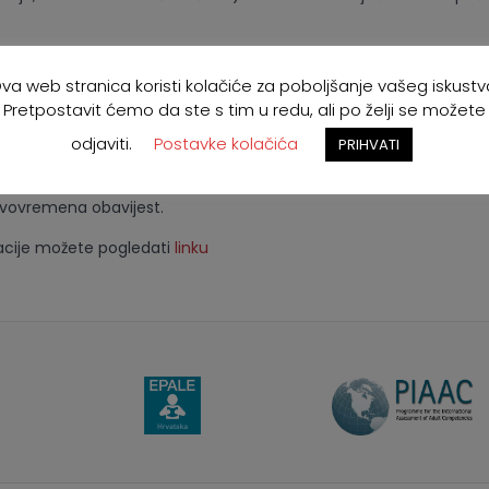
na radionici u Zagrebu potrebno je popuniti
Prijavni obrazac
do 20
16:00 sati.
va web stranica koristi kolačiće za poboljšanje vašeg iskustv
Pretpostavit ćemo da ste s tim u redu, ali po želji se možete
obzir da Prijavni obrazac obuhvaća dvije radionice za dva različi
odjaviti.
Postavke kolačića
ati radionicu na kojoj želite sudjelovati (moguć je odabir obje r
PRIHVATI
nog interesa, potencijalno će biti organizirane i dodatne online 
avovremena obavijest.
cije možete pogledati
linku