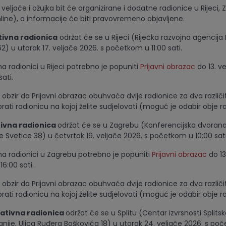
veljače i ožujka bit će organizirane i dodatne radionice u Rijeci, 
 online), a informacije će biti pravovremeno objavljene.
ivna radionica
održat će se u Rijeci (Riječka razvojna agencija 
2) u utorak 17. veljače 2026. s početkom u 11:00 sati.
a radionici u Rijeci potrebno je popuniti
Prijavni obrazac
do 13. v
ati.
obzir da Prijavni obrazac obuhvaća dvije radionice za dva različi
ati radionicu na kojoj želite sudjelovati (moguć je odabir obje r
ivna radionica
održat će se u Zagrebu (Konferencijska dvora
e Svetice 38) u četvrtak 19. veljače 2026. s početkom u 10:00 sati
na radionici u Zagrebu potrebno je popuniti
Prijavni obrazac
do 13
16:00 sati.
obzir da Prijavni obrazac obuhvaća dvije radionice za dva različi
ati radionicu na kojoj želite sudjelovati (moguć je odabir obje r
ativna radionica
održat će se u Splitu (Centar izvrsnosti Splits
nije, Ulica Ruđera Boškovića 18) u utorak 24. veljače 2026. s po