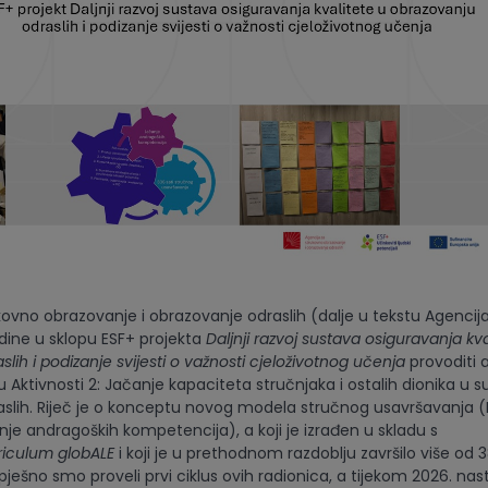
kovno obrazovanje i obrazovanje odraslih (dalje u tekstu Agencija
odine u sklopu ESF+ projekta
Daljnji razvoj sustava osiguravanja kva
lih i podizanje svijesti o važnosti cjeloživotnog učenja
provoditi 
u Aktivnosti 2: Jačanje kapaciteta stručnjaka i ostalih dionika u 
slih. Riječ je o konceptu novog modela stručnog usavršavanja (I
nje andragoških kompetencija), a koji je izrađen u skladu s
riculum globALE
i koji je u prethodnom razdoblju završilo više od 
pješno smo proveli prvi ciklus ovih radionica, a tijekom 2026. na