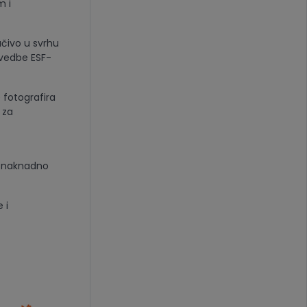
m i
učivo u svrhu
ovedbe ESF-
 fotografira
 za
e naknadno
 i