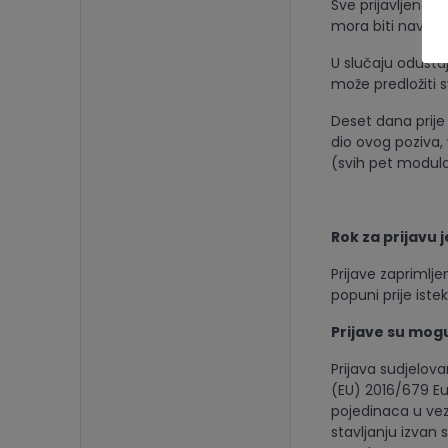
Sve prijavljene 
mora biti naved
U slučaju odustaj
može predložiti 
Deset dana prije
dio ovog poziva,
(svih pet modula
Rok za prijavu j
Prijave zaprimlje
popuni prije iste
Prijave su mogu
Prijava sudjelov
(EU) 2016/679 Eu
pojedinaca u ve
stavljanju izvan