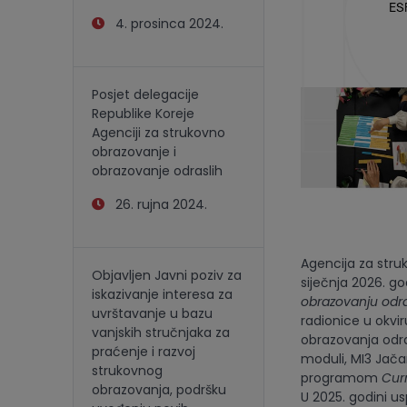
4. prosinca 2024.
Posjet delegacije
Republike Koreje
Agenciji za strukovno
obrazovanje i
obrazovanje odraslih
26. rujna 2024.
Agencija za stru
Objavljen Javni poziv za
siječnja 2026. g
iskazivanje interesa za
obrazovanju odras
uvrštavanje u bazu
radionice u okvir
vanjskih stručnjaka za
obrazovanja odra
praćenje i razvoj
moduli, MI3 Jača
strukovnog
programom
Cur
obrazovanja, podršku
U 2025. godini us