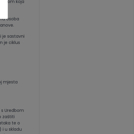
 poštom koja
jena osoba
tanove.
 je sastavni
 je ciklus
oj mjesta
du s Uredbom
zaštiti
ataka te o
 i u skladu