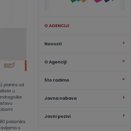
O AGENCIJI
Novosti
O Agenciji
Što radimo
) planira od
litete u
andragoške
Javna nabava
sustavu
zborni
Javni pozivi
380 polaznika.
stavljamo s