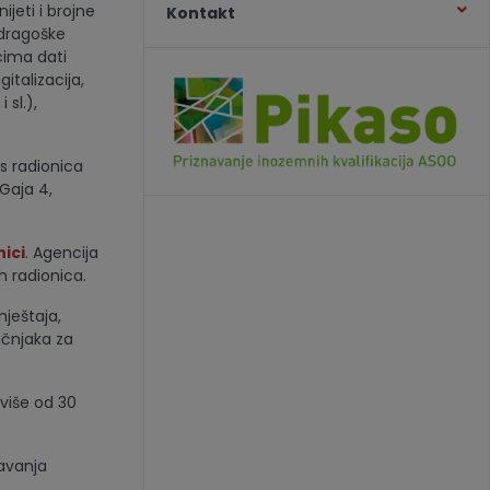
eti i brojne
Kontakt
ndragoške
cima dati
italizacija,
sl.),
s radionica
Gaja 4,
ici
. Agencija
 radionica.
ještaja,
učnjaka za
 više od 30
žavanja