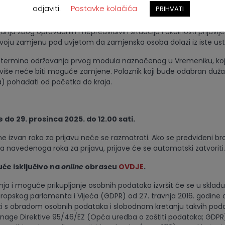
osobe bit će obaviještene o ishodu njihove prijave elektroničkom
odjaviti.
Postavke kolačića
PRIHVATI
ena na prijavnom obrascu.
anja zbog opravdanih i nepredvidivih situacija i okolnosti prijavl
svoju zamjenu pod uvjetom da zamjenska osoba dolazi iz iste us
 termina održavanja prvog modula naznačenog u Vremeniku, koji
 više neće biti moguće zamjene. Polaznik koji bude odabran dužan
) pohađati od početka do kraja.
e do 29. prosinca 2025. do 12.00 sati.
ne izvan roka za prijavu neće se razmatrati. Ako se predviđeni br
ka navedenoga roka za prijavu, prijave će se automatski zatvoriti.
će isključivo na
online
obrascu
OVDJE
.
anja i moguće prikupljanje osobnih podataka izvršit će se u skla
ropskog parlamenta i Vijeća (GDPR) od 27. travnja 2016. godine o 
zi s obradom osobnih podataka i slobodnom kretanju takvih pod
 snage Direktive 95/46/EZ (Opća uredba o zaštiti podataka; GDPR)