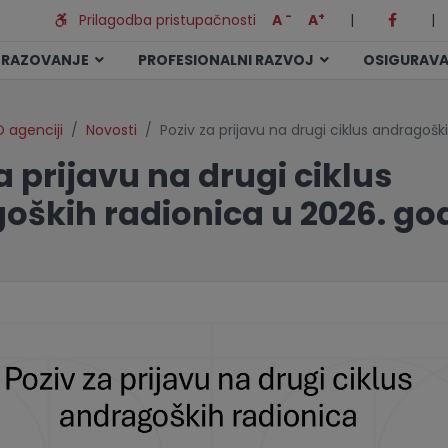
-
+
Prilagodba pristupačnosti
A
A
|
|
BRAZOVANJE
PROFESIONALNI RAZVOJ
OSIGURAVA
 agenciji
Novosti
Poziv za prijavu na drugi ciklus andragošk
a prijavu na drugi ciklus
oških radionica u 2026. god