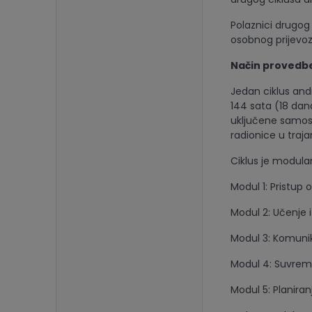
Polaznici drugog
osobnog prijevoza,
Način provedbe
Jedan ciklus and
144 sata (18 dan
uključene samost
radionice u traja
Ciklus je modular
Modul 1: Pristup 
Modul 2: Učenje 
Modul 3: Komunik
Modul 4: Suvreme
Modul 5: Planiran