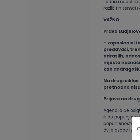
Jedan modul traje
različitih tematsk
VAŽNO
Pravo sudjelova
– zaposlenici i 
predavači, tren
odraslih, odnos
mjesta naznače
kao andragoške
Na drugi ciklus
prethodno nis
Prijave na drug
Agencija će osig
ili do popunjava
popunjenosti, i 
O
dvije osobe iz is