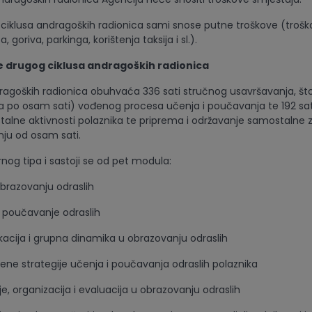
 ciklusa andragoških radionica sami snose putne troškove (troško
 goriva, parkinga, korištenja taksija i sl.).
 drugog ciklusa andragoških radionica
ragoških radionica obuhvaća 336 sati stručnog usavršavanja, što
a po osam sati) vođenog procesa učenja i poučavanja te 192 sat
alne aktivnosti polaznika te priprema i održavanje samostalne 
nju od osam sati.
nog tipa i sastoji se od pet modula:
obrazovanju odraslih
i poučavanje odraslih
acija i grupna dinamika u obrazovanju odraslih
ne strategije učenja i poučavanja odraslih polaznika
je, organizacija i evaluacija u obrazovanju odraslih