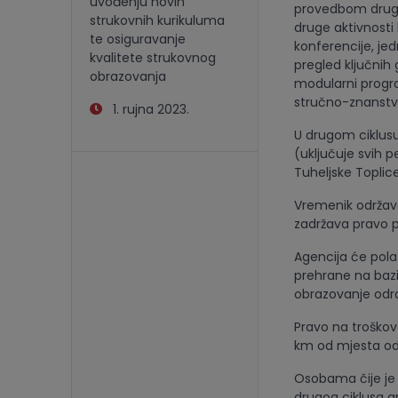
uvođenju novih
provedbom drugog
strukovnih kurikuluma
druge aktivnosti
te osiguravanje
konferencije, j
kvalitete strukovnog
pregled ključnih 
obrazovanja
modularni progra
stručno-znanstve
1. rujna 2023.
U drugom ciklusu
(uključuje svih 
Tuheljske Toplice
Vremenik održava
zadržava pravo p
Agencija će pola
prehrane na bazi
obrazovanje odra
Pravo na troškove
km od mjesta od
Osobama čije je 
drugog ciklusa a