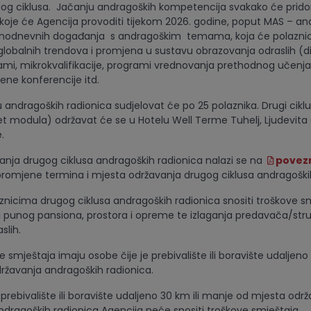
 ciklusa. Jačanju andragoških kompetencija svakako će pridonij
 koje će Agencija provoditi tijekom 2026. godine, poput MAS – a
ednodnevnih događanja s andragoškim temama, koja će polazni
globalnih trendova i promjena u sustavu obrazovanja odraslih (dig
mi, mikrokvalifikacije, programi vrednovanja prethodnog učenja i 
ne konferencije itd.
 andragoških radionica sudjelovat će po 25 polaznika. Drugi ciklu
pet modula) održavat će se u Hotelu Well Terme Tuhelj, Ljudevita 
.
nja drugog ciklusa andragoških radionica nalazi se na
povezn
romjene termina i mjesta održavanja drugog ciklusa andragoških
znicima drugog ciklusa andragoških radionica snositi troškove sm
 punog pansiona, prostora i opreme te izlaganja predavača/str
slih.
 smještaja imaju osobe čije je prebivalište ili boravište udaljeno
ržavanja andragoških radionica.
prebivalište ili boravište udaljeno 30 km ili manje od mjesta odr
ndragoških radionica Agencija neće snositi troškove smještaja.