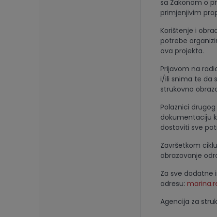
sa Zakonom o pro
primjenjivim pro
Korištenje i obra
potrebe organizir
ova projekta.
Prijavom na radi
i/ili snima te da
strukovno obrazo
Polaznici drugog 
dokumentaciju ko
dostaviti sve po
Završetkom ciklu
obrazovanje odra
Za sve dodatne i
adresu:
marina.r
Agencija za stru