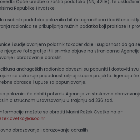
vedbi Opće uredbe o zaštiti podataka (NN, 42118), te usklađeni
pisima Republike Hrvatske.
da osobnih podataka polaznika bit će ograničena i korištena isklj
anja radionica te prikupljanja nužnih podatka koji proizlaze iz pr
onice i sudjelovanjem polaznik također daje i suglasnost da ga se
 se njegove fotografije i/ili snimke objave na stranicama Agencije
vanje i obrazovanje odraslih.
ciklusa andragoških radionica obvezni su popuniti i dostaviti svu
jom se dokazuje pripadnost ciljnoj skupini projekta. Agencija ć
trebne obrasce i upute za popunjavanje.
sa polaznici će dobiti potvrdu Agencije za strukovno obrazovanje
slih o stručnom usavršavanju u trajanju od 336 sati.
nformacije možete se obratiti Marini Režek Cvetko na e-
ezek.cvetko@asoo.hr
kovno obrazovanje i obrazovanje odraslih