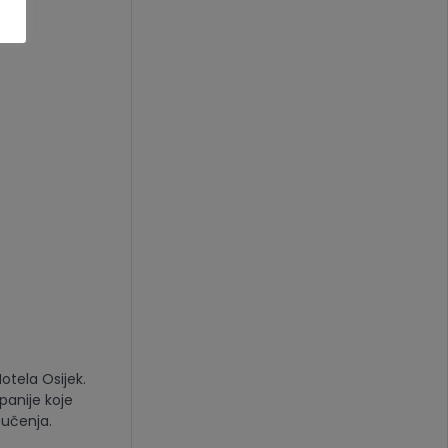
otela Osijek.
panije koje
 učenja.