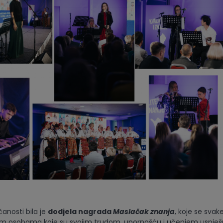
anosti bila je
dodjela nagrada
Maslačak znanja
, koje se svak
lim osobama koje su svojim trudom, upornošću i učenjem uspješ