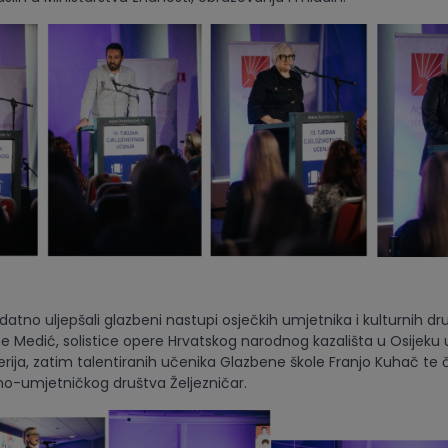
atno uljepšali glazbeni nastupi osječkih umjetnika i kulturnih dr
e Medić, solistice opere Hrvatskog narodnog kazališta u Osijeku u
lerija, zatim talentiranih učenika Glazbene škole Franjo Kuhač te
no-umjetničkog društva Željezničar.