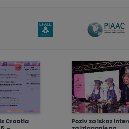
ls Croatia
Poziv za iskaz inte
6. –
za izlaganje na