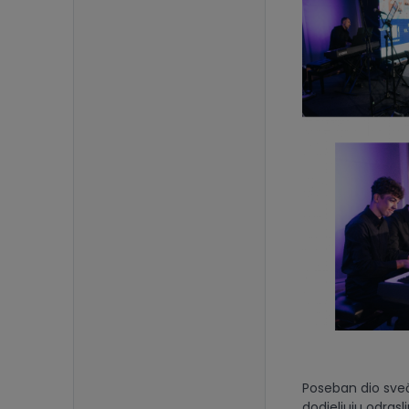
Poseban dio sveč
dodjeljuju odras