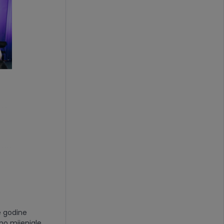
e godine
no mijenjale