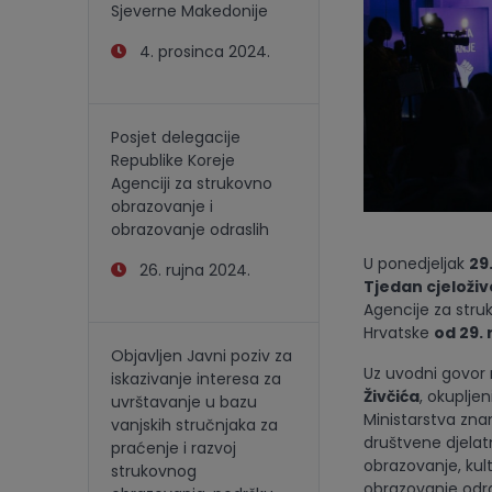
Sjeverne Makedonije
4. prosinca 2024.
Posjet delegacije
Republike Koreje
Agenciji za strukovno
obrazovanje i
obrazovanje odraslih
U ponedjeljak
29
26. rujna 2024.
Tjedan cjeloži
Agencije za stru
Hrvatske
od 29. 
Objavljen Javni poziv za
Uz uvodni govor 
iskazivanje interesa za
Živčića
, okupljen
uvrštavanje u bazu
Ministarstva zna
vanjskih stručnjaka za
društvene djelat
praćenje i razvoj
obrazovanje, kul
strukovnog
obrazovanje odra