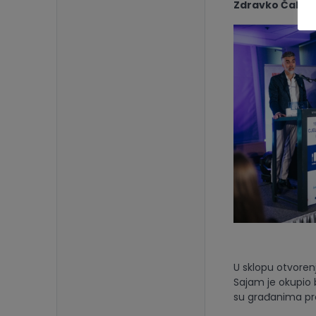
Zdravko Čalić, d
U sklopu otvorenj
Sajam je okupio 
su građanima pr