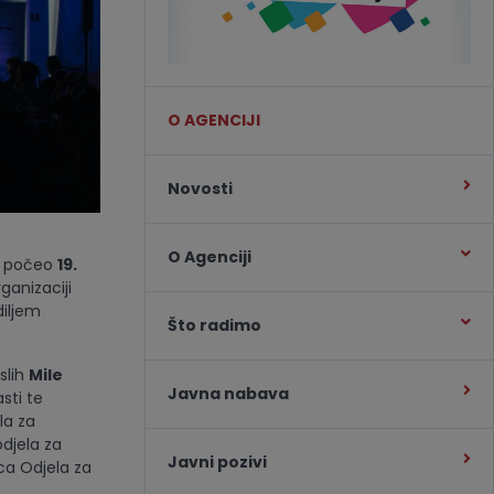
O AGENCIJI
Novosti
O Agenciji
e počeo
19.
ganizaciji
diljem
Što radimo
slih
Mile
Javna nabava
sti te
la za
djela za
Javni pozivi
ica Odjela za