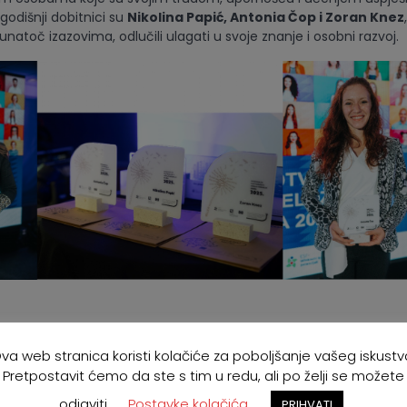
godišnji dobitnici su
Nikolina Papić, Antonia Čop i Zoran Knez
, unatoč izazovima, odlučili ulagati u svoje znanje i osobni razvoj.
ena i
Priznanja za doprinos razvoju obrazovanja odraslih
osoba
va web stranica koristi kolačiće za poboljšanje vašeg iskustv
im ili stručnim radom značajno pridonijele razvoju i unaprjeđen
lih u Hrvatskoj. Priznanje za znanstveni doprinos dodijeljeno je
p
Pretpostavit ćemo da ste s tim u redu, ali po želji se možete
k su priznanja za stručni doprinos primili
izv. prof. dr. sc. Mislav 
odjaviti.
Postavke kolačića
PRIHVATI