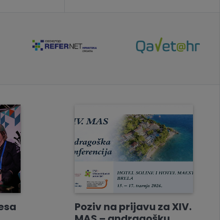
resa
Poziv na prijavu za XIV.
MAS – andragošku