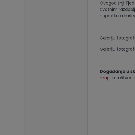
Ovogodišnji Tjed
životnim razdobl
napretka i društ
Galeriju fotogra
Galeriju fotogra
Događanja u sk
mapi
i društven