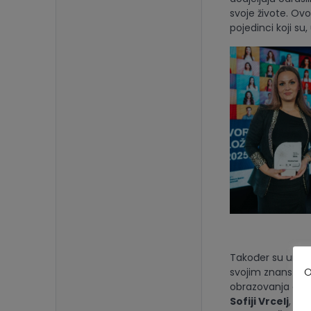
svoje živote. Ovo
pojedinci koji su
Također su uruč
O
svojim znanstven
obrazovanja odras
Sofiji Vrcelj
, do