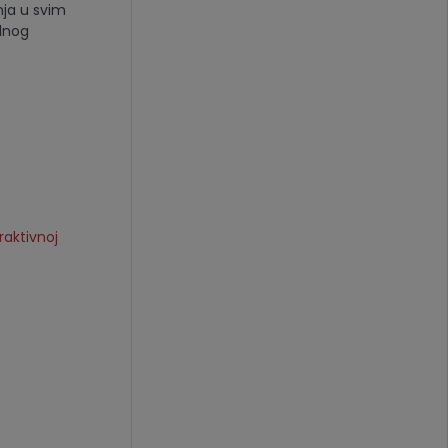
nja u svim
alnog
raktivnoj