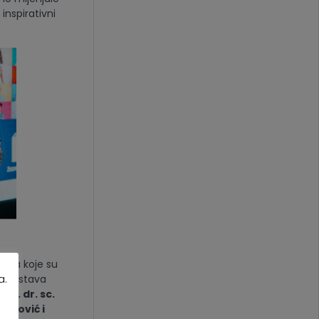
, inspirativni
ma koje su
a.
ju sustava
rof. dr. sc.
Balković i