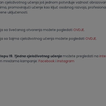
an cjeloživotnog učenja još jednom potvrđuje važnost obrazova
jima, promovirajući učenje kao ključ osobnog razvoja, profesion
vene uključenosti.
fija sa Svečanog otvorenja možete pogledati
OVDJE
.
fija sa Sajma cjeloživotnog učenja možete pogledati
OVDJE
.
lopu 19.
Tjedna cjeloživotnog učenja
možete pregledati na
inte
im mrežama kampanje:
Facebook
i
Instagram