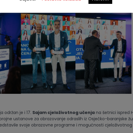
ipl. ing.
a održan je i 17.
Sajam cjeloživotnog učenja
na šetnici ispred H
brojne ustanove za obrazovanje odraslih iz Osječko-baranjske žu
edstavile svoje obrazovne programe i mogućnosti cjeloživotnog