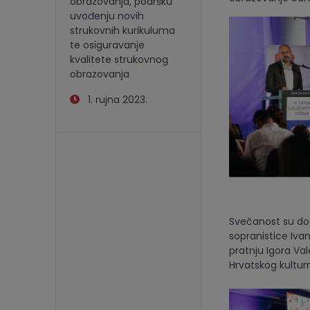
obrazovanja, podršku
uvođenju novih
strukovnih kurikuluma
te osiguravanje
kvalitete strukovnog
obrazovanja
1. rujna 2023.
Svečanost su dod
sopranistice Ivan
pratnju Igora Va
Hrvatskog kultur