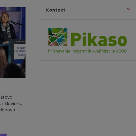
Kontakt
uštava:
z klavirsku
 članova