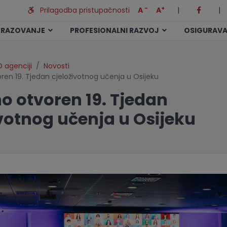
-
+
Prilagodba pristupačnosti
A
A
|
|
BRAZOVANJE
PROFESIONALNI RAZVOJ
OSIGURAVA
 agenciji
Novosti
en 19. Tjedan cjeloživotnog učenja u Osijeku
o otvoren 19. Tjedan
ivotnog učenja u Osijeku