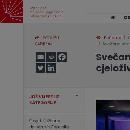
O
PODIJELI
Početna
O
SADRŽAJ
Svečano otvor
Svečan
cjelož
JOŠ VIJESTI IZ
KATEGORIJE
Posjet službene
delegacije Republike