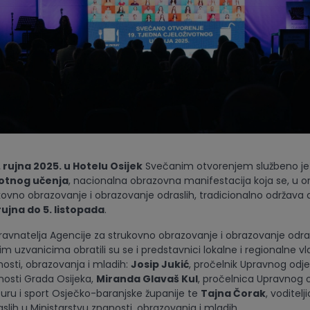
. rujna 2025. u Hotelu Osijek
Svečanim otvorenjem službeno j
votnog učenja
, nacionalna obrazovna manifestacija koja se, u or
kovno obrazovanje i obrazovanje odraslih, tradicionalno održava 
rujna do 5. listopada
.
ravnatelja Agencije za strukovno obrazovanje i obrazovanje odra
im uzvanicima obratili su se i predstavnici lokalne i regionalne vla
nosti, obrazovanja i mladih:
Josip Jukić
, pročelnik Upravnog odje
nosti Grada Osijeka,
Miranda Glavaš Kul
, pročelnica Upravnog o
turu i sport Osječko-baranjske županije te
Tajna Čorak
, voditelj
slih u Ministarstvu znanosti, obrazovanja i mladih.