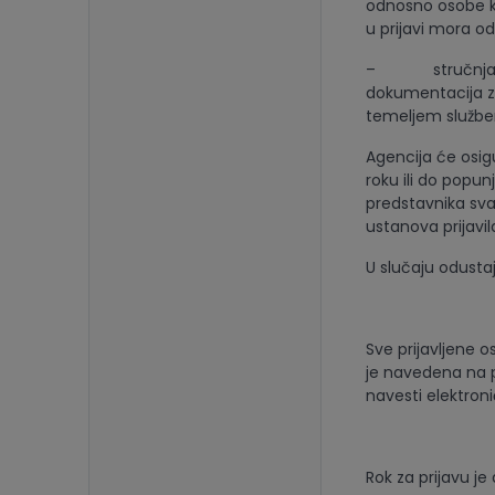
odnosno osobe ko
u prijavi mora 
– stručnjaci ko
dokumentacija za 
temeljem služben
Agencija će osig
roku ili do popu
predstavnika sva
ustanova prijavi
U slučaju odustaj
Sve prijavljene 
je navedena na 
navesti elektroni
Rok za prijavu je