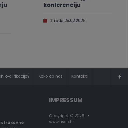
nju
konferenciju
Srijeda 25.02.2026
h kvalifikacija?
Kako do nas
Kontakti
IMPRESSUM
Copyright © 2026 •
www.asoo.hr
a strukovno