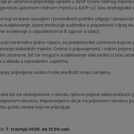
je je ustanova prijavitelja upisala u AZUP (naziv radnog mjest
odgovarati upisanom radnom mjestu u AZUP-u) kao andragoške d
ji se bave razvojem i provedbom politika odgoja i obrazovan
sudjelovanje: Izjava institucije sudionika o pripadnosti ciljnoj sk
e evidencije o zaposlenicima ili Ugovor o radu).
urati minimalno jedno mjesto za predstavnika ustanove koja se pr
njavanja slobodnih mjesta. Ovisno o popunjenosti, i nakon prijave
ke ustanove, bit će moguće sudjelovanje više osoba iz iste usta
la u skladu s navedenim uvjetima.
anja, prijavljena osoba može predložiti svoju zamjenu.
osobe bit će obaviještene o ishodu njihove prijave elektroničkom
prijavnom obrascu. Napominjemo da je na prijavnom obrascu p
čku poštu osobe koja se prijavljuje.
 do
7. travnja 2025. do 12:00 sati
.