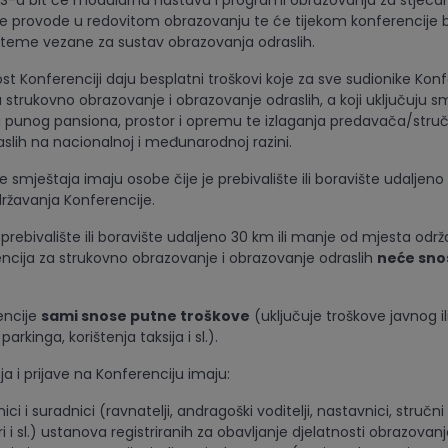
a bit će modularna nastava i programi obrazovanja za stjecanj
i se provode u redovitom obrazovanju te će tijekom konferencije b
 teme vezane za sustav obrazovanja odraslih.
t Konferenciji daju besplatni troškovi koje za sve sudionike Konf
 strukovno obrazovanje i obrazovanje odraslih, a koji uključuju sm
 punog pansiona, prostor i opremu te izlaganja predavača/struč
slih na nacionalnoj i međunarodnoj razini.
 smještaja imaju osobe čije je prebivalište ili boravište udaljeno
ržavanja Konferencije.
prebivalište ili boravište udaljeno 30 km ili manje od mjesta odr
ncija za strukovno obrazovanje i obrazovanje odraslih
neće snos
encije
sami snose putne troškove
(uključuje troškove javnog i
parkinga, korištenja taksija i sl.).
a i prijave na Konferenciju imaju:
suradnici (ravnatelji, andragoški voditelji, nastavnici, stručni 
i i sl.) ustanova registriranih za obavljanje djelatnosti obrazovanj