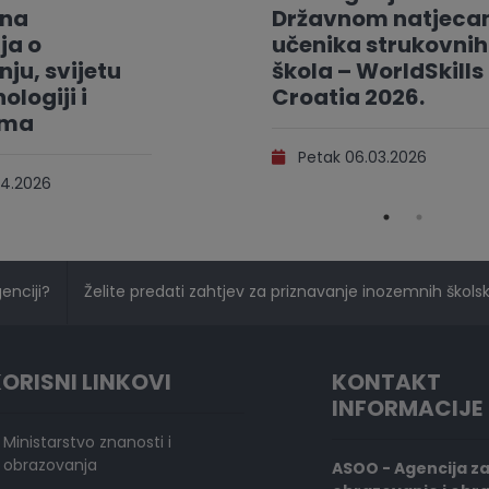
vna
Državnom natjeca
ja o
učenika strukovnih
ju, svijetu
škola – WorldSkills
ologiji i
Croatia 2026.
ama
Petak 06.03.2026
4.2026
genciji?
Želite predati zahtjev za priznavanje inozemnih školski
ORISNI LINKOVI
KONTAKT
INFORMACIJE
Ministarstvo znanosti i
obrazovanja
ASOO - Agencija z