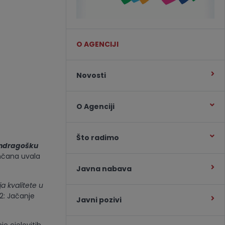
O AGENCIJI
Novosti
O Agenciji
Što radimo
andragošku
unčana uvala
Javna nabava
a kvalitete u
2: Jačanje
Javni pozivi