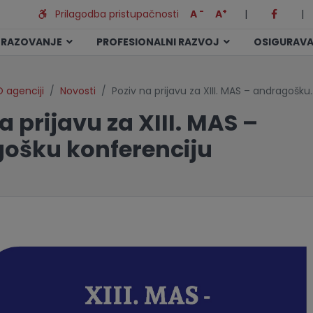
-
+
Prilagodba pristupačnosti
A
A
|
|
BRAZOVANJE
PROFESIONALNI RAZVOJ
OSIGURAVA
 agenciji
Novosti
Poziv na prijavu za XIII. MAS – andragošku
a prijavu za XIII. MAS –
ošku konferenciju