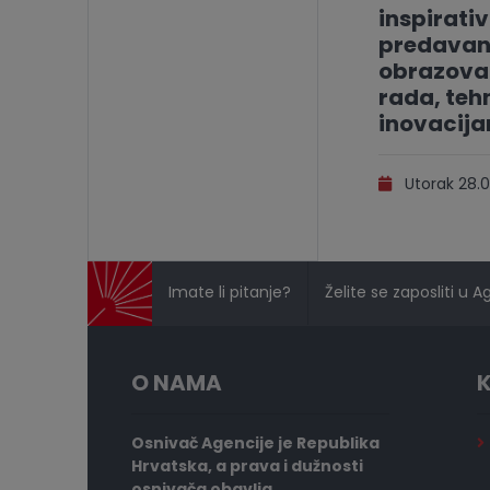
inspirati
predavan
obrazovan
rada, tehn
inovacij
Utorak 28.0
Imate li pitanje?
Želite se zaposliti u A
O NAMA
K
Osnivač Agencije je Republika
Hrvatska, a prava i dužnosti
osnivača obavlja