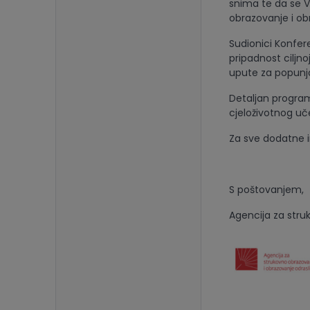
snima te da se V
obrazovanje i obr
Sudionici Konfer
pripadnost ciljn
upute za popunj
Detaljan program
cjeloživotnog u
Za sve dodatne i
S poštovanjem,
Agencija za stru