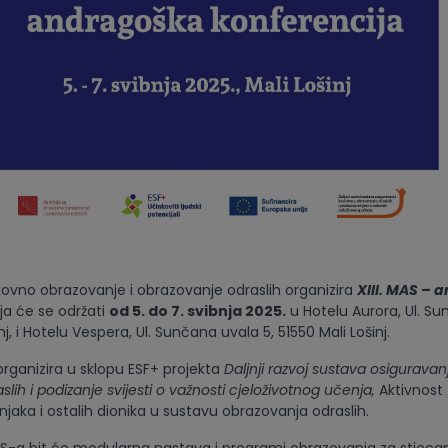
kovno obrazovanje i obrazovanje odraslih organizira
XIII. MAS – 
oja će se održati
od 5. do 7. svibnja 2025.
u Hotelu Aurora, Ul. S
nj, i Hotelu Vespera, Ul. Sunčana uvala 5, 51550 Mali Lošinj.
organizira u sklopu ESF+ projekta
Daljnji razvoj sustava osiguravanj
lih i podizanje svijesti o važnosti cjeloživotnog učenja,
Aktivnost 
jaka i ostalih dionika u sustavu obrazovanja odraslih.