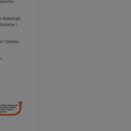
rukovno
e dokazuje
obrasce i
ci Tjedna
r
.