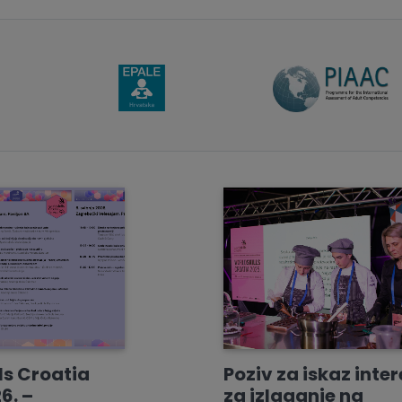
ls Croatia
Poziv za iskaz inte
6. –
za izlaganje na