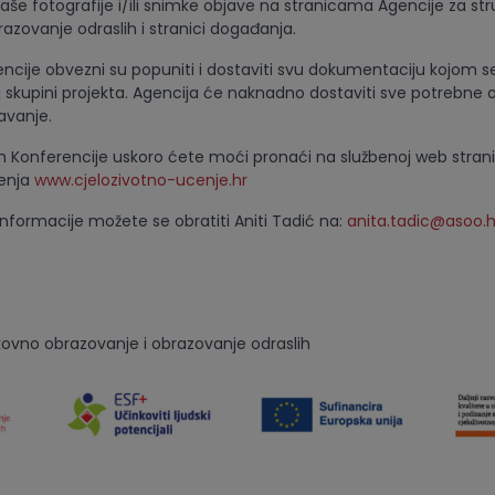
aše fotografije i/ili snimke objave na stranicama Agencije za st
azovanje odraslih i stranici događanja.
encije obvezni su popuniti i dostaviti svu dokumentaciju kojom s
oj skupini projekta. Agencija će naknadno dostaviti sve potrebne 
avanje.
 Konferencije uskoro ćete moći pronaći na službenoj web strani
čenja
www.cjelozivotno-ucenje.hr
nformacije možete se obratiti Aniti Tadić na:
anita.tadic@asoo.h
kovno obrazovanje i obrazovanje odraslih