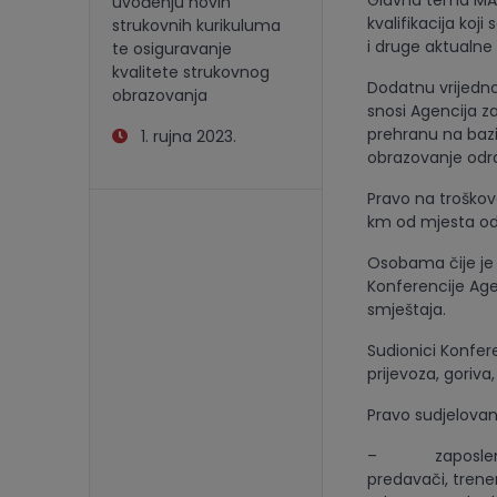
Glavna tema MAS-
uvođenju novih
kvalifikacija koj
strukovnih kurikuluma
i druge aktualne
te osiguravanje
kvalitete strukovnog
Dodatnu vrijednos
obrazovanja
snosi Agencija za
prehranu na bazi
1. rujna 2023.
obrazovanje odra
Pravo na troškove
km od mjesta od
Osobama čije je 
Konferencije Age
smještaja.
Sudionici Konfer
prijevoza, goriva, 
Pravo sudjelovanj
– zaposlenici i 
predavači, trener