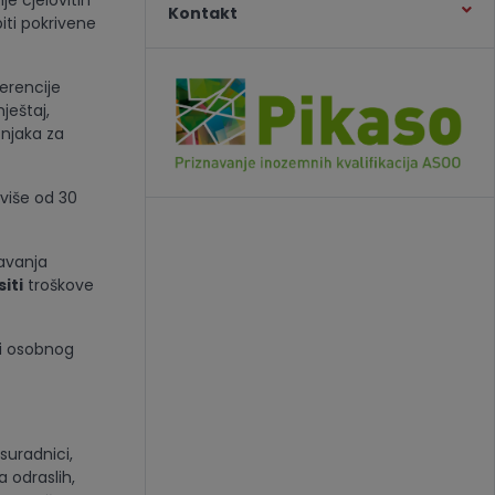
e cjelovitih
Kontakt
iti pokrivene
erencije
ještaj,
njaka za
 više od 30
žavanja
iti
troškove
li osobnog
suradnici,
a odraslih,