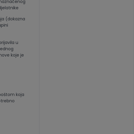
a naznačenog
jelatnike
ja (dokazna
upini
ijavila u
 jednog
nove koje je
 poštom koja
otrebno