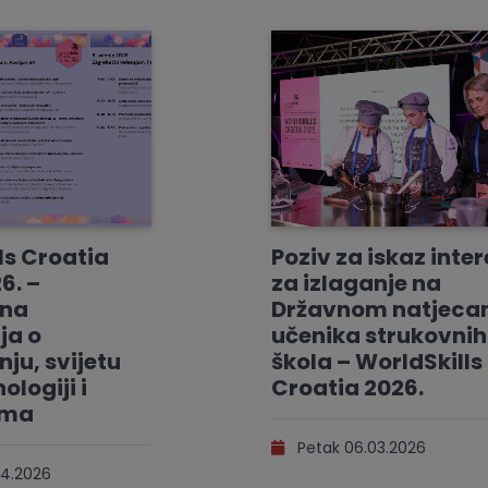
ls Croatia
Poziv za iskaz inte
6. –
za izlaganje na
vna
Državnom natjeca
ja o
učenika strukovnih
ju, svijetu
škola – WorldSkills
ologiji i
Croatia 2026.
ama
Petak 06.03.2026
4.2026