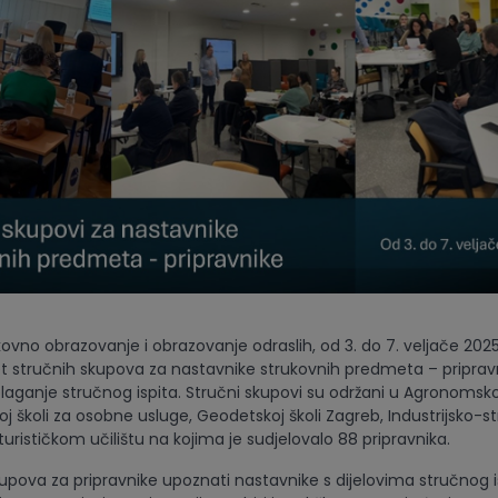
ovno obrazovanje i obrazovanje odraslih, od 3. do 7. veljače 2025
pet stručnih skupova za nastavnike strukovnih predmeta – pripravn
laganje stručnog ispita. Stručni skupovi su održani u Agronomskoj
j školi za osobne usluge, Geodetskoj školi Zagreb, Industrijsko-str
-turističkom učilištu na kojima je sudjelovalo 88 pripravnika.
skupova za pripravnike upoznati nastavnike s dijelovima stručnog i