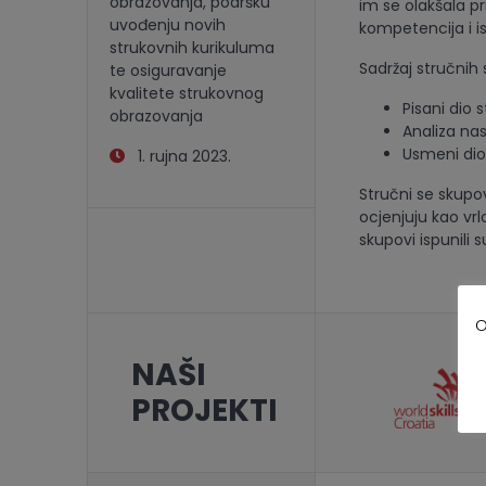
obrazovanja, podršku
im se olakšala pr
uvođenju novih
kompetencija i i
strukovnih kurikuluma
Sadržaj stručnih
te osiguravanje
kvalitete strukovnog
Pisani dio 
obrazovanja
Analiza nas
Usmeni dio
1. rujna 2023.
Stručni se skupov
ocjenjuju kao vr
skupovi ispunili 
O
NAŠI
PROJEKTI