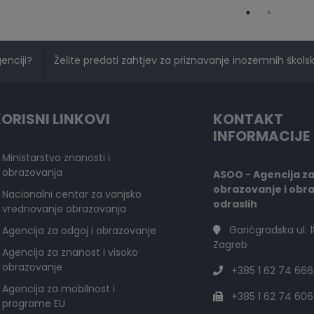
genciji?
Želite predati zahtjev za priznavanje inozemnih školski
ORISNI LINKOVI
KONTAKT
INFORMACIJE
Ministarstvo znanosti i
obrazovanja
ASOO - Agencija z
obrazovanje i obr
Nacionalni centar za vanjsko
odraslih
vrednovanje obrazovanja
Garićgradska ul. 1
Agencija za odgoj i obrazovanje
Zagreb
Agencija za znanost i visoko
obrazovanje
+385 1 62 74 666
Agencija za mobilnost i
+385 1 62 74 606
programe EU