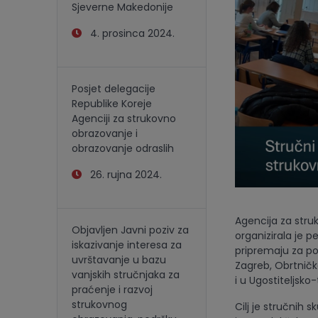
Sjeverne Makedonije
4. prosinca 2024.
Posjet delegacije
Republike Koreje
Agenciji za strukovno
obrazovanje i
obrazovanje odraslih
26. rujna 2024.
Agencija za struk
Objavljen Javni poziv za
organizirala je 
iskazivanje interesa za
pripremaju za po
uvrštavanje u bazu
Zagreb, Obrtničko
vanjskih stručnjaka za
i u Ugostiteljsko
praćenje i razvoj
strukovnog
Cilj je stručnih 