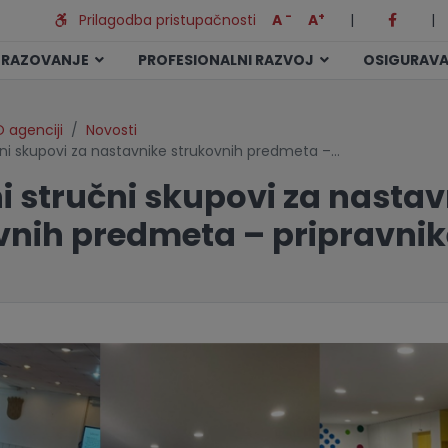
-
+
Prilagodba pristupačnosti
A
A
|
|
BRAZOVANJE
PROFESIONALNI RAZVOJ
OSIGURAVA
 agenciji
Novosti
ni skupovi za nastavnike strukovnih predmeta –…
i stručni skupovi za nastav
vnih predmeta – pripravnik