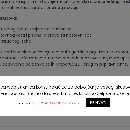
iprema za ispit, a u isto vrijeme biti i podrška u unaprjeđenju nas
staknuti važnost profesionalnog razvoja.
 skupova:
stručnog ispita: smjernice i radionica
tavnog sata i pisane priprave za nastavni sat
 stručnog ispita
i tradicionalno održavaju dva puta godišnje prije ispitnih rokova, 
lo korisne i informativne. Prema provedenom evaluacijskom upitn
su očekivanja polaznika te ih preporučuju i drugim pripravnicima.
va web stranica koristi kolačiće za poboljšanje vašeg iskustv
Pretpostavit ćemo da ste s tim u redu, ali po želji se možete
odjaviti.
Postavke kolačića
PRIHVATI