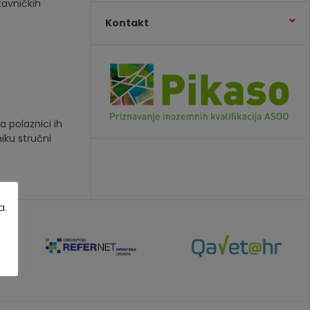
tavničkih
Kontakt
a polaznici ih
iku stručni
a.