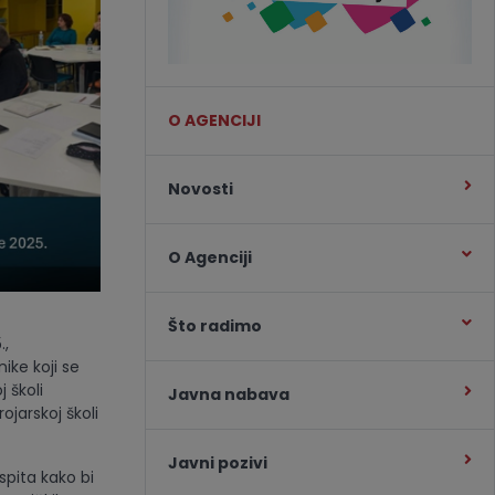
O AGENCIJI
Novosti
O Agenciji
Što radimo
.,
ike koji se
 školi
Javna nabava
ojarskoj školi
Javni pozivi
spita kako bi