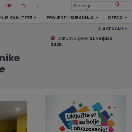
HR
EN
|
NJE KVALITETE
PROJEKTI I SURADNJA
DEFCO
O AGENCIJI
Datum objave:
21. veljače
2025.
nike
e