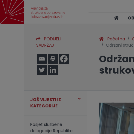
O
PODIJELI
Početna
O
SADRŽAJ
Održani struč
Održan
struko
JOŠ VIJESTI IZ
KATEGORIJE
Posjet službene
delegacije Republike