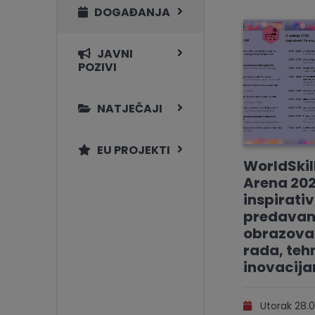
DOGAĐANJA
JAVNI
POZIVI
NATJEČAJI
EU PROJEKTI
WorldSkil
Arena 202
inspirati
predavan
obrazovan
rada, tehn
inovacij
Utorak 28.0