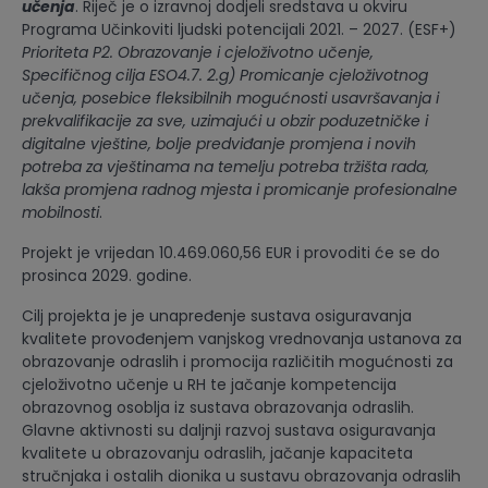
učenja
. Riječ je o izravnoj dodjeli sredstava u okviru
Programa Učinkoviti ljudski potencijali 2021. – 2027. (ESF+)
Prioriteta P2. Obrazovanje i cjeloživotno učenje,
Specifičnog cilja ESO4.7. 2.g) Promicanje cjeloživotnog
učenja, posebice fleksibilnih mogućnosti usavršavanja i
prekvalifikacije za sve, uzimajući u obzir poduzetničke i
digitalne vještine, bolje predviđanje promjena i novih
potreba za vještinama na temelju potreba tržišta rada,
lakša promjena radnog mjesta i promicanje profesionalne
mobilnosti
.
Projekt je vrijedan 10.469.060,56 EUR i provoditi će se do
prosinca 2029. godine.
Cilj projekta je je unapređenje sustava osiguravanja
kvalitete provođenjem vanjskog vrednovanja ustanova za
obrazovanje odraslih i promocija različitih mogućnosti za
cjeloživotno učenje u RH te jačanje kompetencija
obrazovnog osoblja iz sustava obrazovanja odraslih.
Glavne aktivnosti su daljnji razvoj sustava osiguravanja
kvalitete u obrazovanju odraslih, jačanje kapaciteta
stručnjaka i ostalih dionika u sustavu obrazovanja odraslih