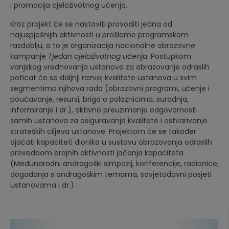
i promocija cjeloživotnog učenja.
Kroz projekt će se nastaviti provoditi jedna od
najuspješnijih aktivnosti u prošlome programskom
razdoblju, a to je organizacija nacionalne obrazovne
kampanje
Tjedan cjeloživotnog učenja
. Postupkom
vanjskog vrednovanja ustanova za obrazovanje odraslih
poticat će se daljnji razvoj kvalitete ustanova u svim
segmentima njihova rada (obrazovni programi, učenje i
poučavanje, resursi, briga o polaznicima, suradnja,
informiranje i dr.), aktivno preuzimanje odgovornosti
samih ustanova za osiguravanje kvalitete i ostvarivanje
strateških ciljeva ustanove. Projektom će se također
ojačati kapaciteti dionika u sustavu obrazovanja odraslih
provedbom brojnih aktivnosti jačanja kapaciteta
(Međunarodni andragoški simpozij, konferencije, radionice,
događanja s andragoškim temama, savjetodavni posjeti
ustanovama i dr.)