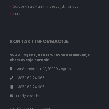
Europski strukturni i investicijski fondovi
ESF+
KONTAKT INFORMACIJE
ASOO - Agencija za strukovno obrazovanje i
obrazovanje odraslih
Garićgradska ul. 18, 10000 Zagreb
+385 1 62 74 666
+385 1 62 74 606
ured@asoo.hr
MATIČNI BROJ:
02650029