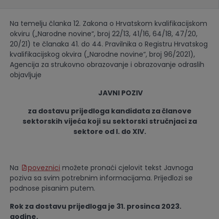
Na temelju članka 12. Zakona o Hrvatskom kvalifikacijskom
okviru („Narodne novine“, broj 22/13, 41/16, 64/18, 47/20,
20/21) te članaka 41. do 44. Pravilnika o Registru Hrvatskog
kvalifikacijskog okvira („Narodne novine“, broj 96/2021),
Agencija za strukovno obrazovanje i obrazovanje odraslih
objavljuje
JAVNI POZIV
za dostavu prijedloga kandidata za članove
sektorskih vijeća koji su sektorski stručnjaci za
sektore od I. do XIV.
Na
poveznici
možete pronaći cjelovit tekst Javnoga
poziva sa svim potrebnim informacijama. Prijedlozi se
podnose pisanim putem.
Rok za dostavu prijedloga je 31. prosinca 2023.
godine.