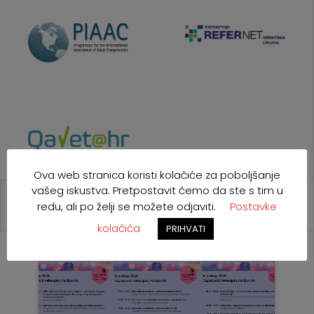
Ova web stranica koristi kolačiće za poboljšanje
vašeg iskustva. Pretpostavit ćemo da ste s tim u
redu, ali po želji se možete odjaviti.
Postavke
NAJAVE
POZIVI
NATJEČAJI
EU
kolačića
PRIHVATI