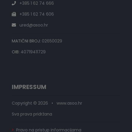
+385 1 62 74 666
+385 1 62 74 606
ured@asoo.hr
MATIČNI BROJ:
02650029
OIB:
40719411729
IMPRESSUM
Copyright © 2026 • www.asoo.hr
Sva prava pridržana
Pravo na pristup informacijama