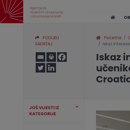
O
PODIJELI
Početna
O
SADRŽAJ
Iskaz interes
Iskaz 
učenik
Croati
JOŠ VIJESTI IZ
KATEGORIJE