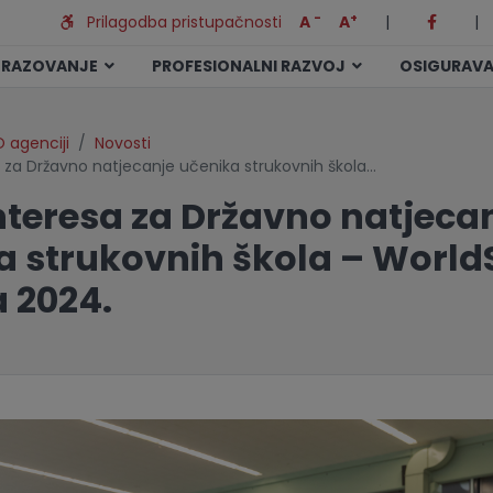
-
+
Prilagodba pristupačnosti
A
A
|
|
BRAZOVANJE
PROFESIONALNI RAZVOJ
OSIGURAVA
 agenciji
Novosti
a za Državno natjecanje učenika strukovnih škola…
interesa za Državno natjeca
a strukovnih škola – WorldS
a 2024.