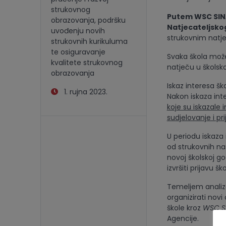
strukovnog
Putem WSC SIN
obrazovanja, podršku
Natjecateljsko
uvođenju novih
strukovnim natje
strukovnih kurikuluma
te osiguravanje
Svaka škola može i
kvalitete strukovnog
natječu u školsko
obrazovanja
Iskaz interesa šk
1. rujna 2023.
Nakon iskaza int
koje su iskazale
sudjelovanje i pr
U periodu iskaza 
od strukovnih na
novoj školskoj go
izvršiti prijavu 
Temeljem analize 
organizirati novi
škole kroz
WSC S
Agencije.