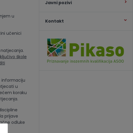
Javni pozivi
anjem u
Kontakt
zini učenici
 natjecanja.
sključivo škole
iti
i informaciju
tjecati u
jedećem koraku
atjecanja.
iscipline
da prijave
načne odluke