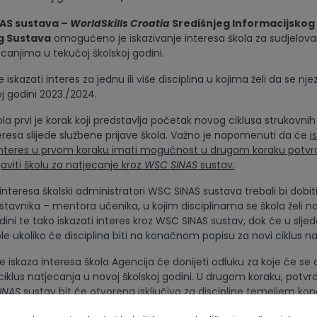
AS sustava –
WorldSkills Croatia
Središnjeg Informacijskog
g Sustava
omogućeno je iskazivanje interesa škola za sudjelov
canjima u tekućoj školskoj godini.
skazati interes za jednu ili više disciplina u kojima želi da se nje
j godini 2023./2024.
ola prvi je korak koji predstavlja početak novog ciklusa strukovnih
eresa slijede službene prijave škola. Važno je napomenuti da će
i
 interes u prvom koraku imati mogućnost u drugom koraku potvrd
ijaviti školu za natjecanje kroz
WSC SINAS
sustav.
interesa školski administratori WSC SINAS sustava trebali bi dobit
stavnika – mentora učenika, u kojim disciplinama se škola želi na
dini te tako iskazati interes kroz WSC SINAS sustav, dok će u sl
škole ukoliko će disciplina biti na konačnom popisu za novi ciklus n
iskaza interesa škola Agencija će donijeti odluku za koje će se d
 ciklus natjecanja u novoj školskoj godini. U drugom koraku, potvr
INAS
sustav bit će otvorena isključivo za discipline temeljem ko