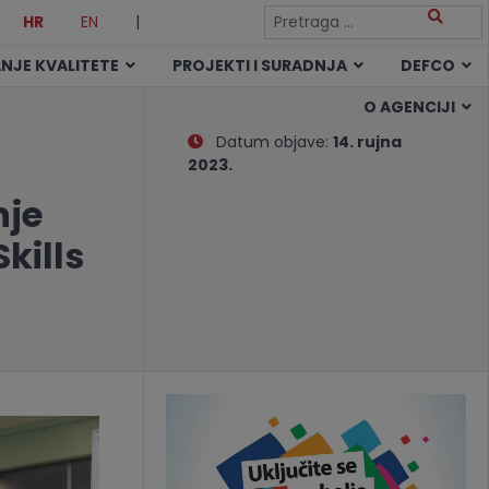
HR
EN
|
NJE KVALITETE
PROJEKTI I SURADNJA
DEFCO
O AGENCIJI
Datum objave:
14. rujna
2023.
nje
kills