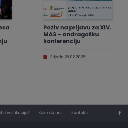
resa
Poziv na prijavu za XIV.
MAS – andragošku
nju
konferenciju
Srijeda 25.02.2026
h kvalifikacija?
Kako do nas
Kontakti