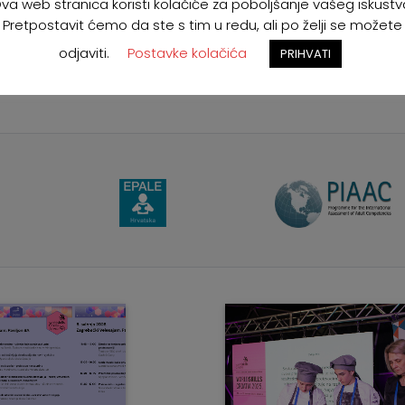
va web stranica koristi kolačiće za poboljšanje vašeg iskustv
AS sustavu:
https://worldskills.asoo.hr
Pretpostavit ćemo da ste s tim u redu, ali po želji se možete
odjaviti.
Postavke kolačića
teresa putem WSC SINAS sustava: od petka, 15. 09. 2023. do 
PRIHVATI