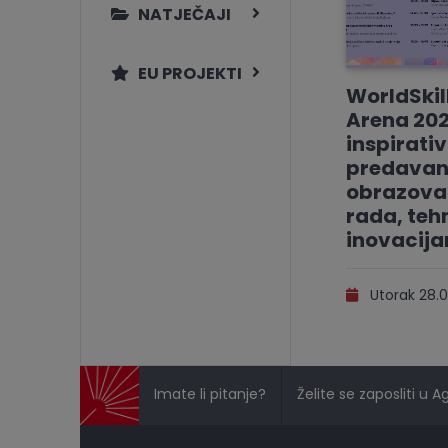
NATJEČAJI
EU PROJEKTI
WorldSkil
Arena 202
inspirati
predavan
obrazovan
rada, tehn
inovacij
Utorak 28.0
Imate li pitanje?
Želite se zaposliti u A