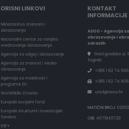
ORISNI LINKOVI
KONTAKT
INFORMACIJE
Ministarstvo znanosti i
obrazovanja
ASOO - Agencija z
obrazovanje i obr
Nacionalni centar za vanjsko
odraslih
vrednovanje obrazovanja
Garićgradska ul. 1
Agencija za odgoj i obrazovanje
Zagreb
Agencija za znanost i visoko
obrazovanje
+385 1 62 74 666
Agencija za mobilnost i
+385 1 62 74 606
programe EU
ured@asoo.hr
WorldSkills Croatia
Europski socijalni fond
MATIČNI BROJ:
0265
Europski strukturni i investicijski
fondovi
OIB:
40719411729
ESF+