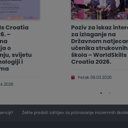
ls Croatia
Poziv za iskaz inte
6. –
za izlaganje na
vna
Državnom natjeca
ja o
učenika strukovnih
ju, svijetu
škola – WorldSkills
ologiji i
Croatia 2026.
ama
Petak 06.03.2026
4.2026
genciji?
Želite predati zahtjev za priznavanje inozemnih školski