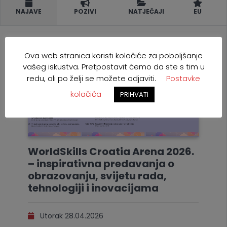
NAJAVE
POZIVI
NATJEČAJI
EU
Ova web stranica koristi kolačiće za poboljšanje
vašeg iskustva. Pretpostavit ćemo da ste s tim u
redu, ali po želji se možete odjaviti.
Postavke
kolačića
PRIHVATI
WorldSkills Croatia Arena 2026.
– inspirativna predavanja o
obrazovanju, svijetu rada,
tehnologiji i inovacijama
Utorak 28.04.2026