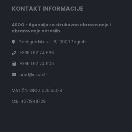
KONTAKT INFORMACIJE
ASOO - Agencija za strukovno obrazovanje i
obrazovanje odraslih
Garićgradska ul. 18, 10000 Zagreb
+385 1 62 74 666
+385 1 62 74 606
ured@asoo.hr
MATIČNI BROJ:
02650029
OIB:
40719411729