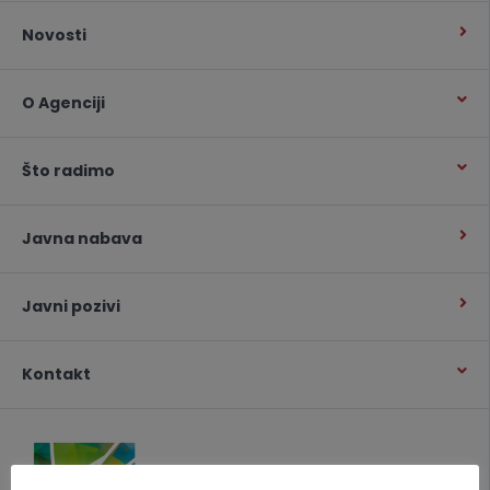
Novosti
O Agenciji
Što radimo
Javna nabava
Javni pozivi
Kontakt