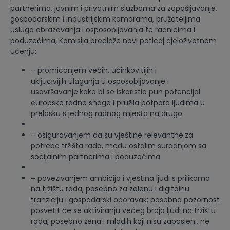
partnerima, javnim i privatnim službama za zapošljavanje,
gospodarskim i industrijskim komorama, pružateljima
usluga obrazovanja i osposobljavanja te radnicima i
poduzećima, Komisija predlaže novi poticaj cjeloživotnom
učenju:
– promicanjem većih, učinkovitijih i
uključivijih ulaganja u osposobljavanje i
usavršavanje
kako bi se iskoristio pun potencijal
europske radne snage i pružila potpora ljudima u
prelasku s jednog radnog mjesta na drugo
– osiguravanjem da su vještine relevantne
za
potrebe tržišta rada, među ostalim suradnjom sa
socijalnim partnerima i poduzećima
–
povezivanjem ambicija i vještina ljudi s prilikama
na tržištu rada, posebno za zelenu i digitalnu
tranziciju i gospodarski oporavak; posebna pozornost
posvetit će se aktiviranju većeg broja ljudi na tržištu
rada, posebno žena i mladih koji nisu zaposleni, ne