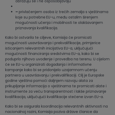
obrazuju se i ne osposobljavaju
–
privlačenjem osoba iz trećih zemalja s vještinama
koje su potrebne
EU-u, među ostalim širenjem
mogućnosti učenja i mobilnosti te olakšavanjem
priznavanja kvalifikacija.
Kako bi ostvarila te ciljeve, Komisija će promicati
mogućnosti usavršavanja i prekvalifikacije, primjerice
isticanjem relevantnih inicijativa EU-a, uključujući
mogućnosti financiranja sredstvima EU-a, kako bi se
poduprlo njihovo uvođenje i provedba na terenu. U cijelom
će se EU-u organizirati događanja i informativne
kampanje kako bi se pridonijelo uzajamnom učenju
partnera u usavršavanju i prekvalifikaciji. Cilj je Europske
godine vještina pomoći daljnjem razvoju alata za
prikupljanje informacija o vještinama te promicati alate i
instrumente za veću transparentnost i lakše priznavanje
kvalifikacija, uključujući kvalifikacije stečene izvan EU-a.
Kako bi se osigurala koordinacija relevantnih aktivnosti na
nacionalnoj razini, Komisija poziva države članice da