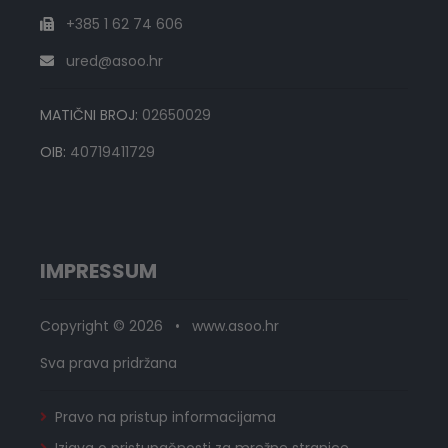
+385 1 62 74 606
ured@asoo.hr
MATIČNI BROJ:
02650029
OIB:
40719411729
IMPRESSUM
Copyright © 2026 • www.asoo.hr
Sva prava pridržana
Pravo na pristup informacijama