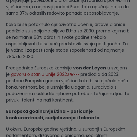
u prijavljuje poteškoće u pronalaženju radnika s potrebnim
vještinama, a najnoviji podaci Eurostata upućuju na to da
samo 37% odraslih redovito pohađa osposobljavanje.
Kako bi se potaknulo cjeloživotno učenje, države članice
podržale su socijalne ciljeve EU-a za 2030. prema kojima bi
se najmanje 60% odraslih svake godine trebalo
osposobljavati te su već predstavile svoja postignuća. To
je važno i za postizanje stope zaposlenosti od najmanje
78% do 2030.
Predsjednica Europske komisije
von der Leyen
u svojem
je
govoru o stanju Unije 2022.
HR
•••
predložila da 2023.
postane Europska godina vještina kako bi se ojačala naša
konkurentnost, bolje usmjerila ulaganja, surađivalo s
poduzećima i uskladile njihove potrebe s težnjama ljudi te
privukli talenti na naš kontinent.
Europska godina vještina – poticanje
konkurentnosti, sudjelovanja i talenata
U okviru Europske godine vještina, u suradnji s Europskim
parlamentom, državama članicama, socijalnim