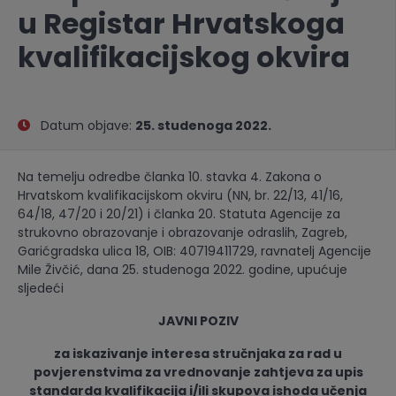
u Registar Hrvatskoga
kvalifikacijskog okvira
Datum objave:
25. studenoga 2022.
Na temelju odredbe članka 10. stavka 4. Zakona o
Hrvatskom kvalifikacijskom okviru (NN, br. 22/13, 41/16,
64/18, 47/20 i 20/21) i članka 20. Statuta Agencije za
strukovno obrazovanje i obrazovanje odraslih, Zagreb,
Garićgradska ulica 18, OIB: 40719411729, ravnatelj Agencije
Mile Živčić, dana 25. studenoga 2022. godine, upućuje
sljedeći
JAVNI POZIV
za iskazivanje interesa stručnjaka za rad u
povjerenstvima za vrednovanje zahtjeva za upis
standarda kvalifikacija i/ili skupova ishoda učenja