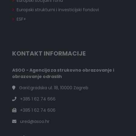
Europski socijalni fond
Europski strukturni i investicijski fondovi
ESF+
KONTAKT INFORMACIJE
ASOO - Agencija za strukovno obrazovanje i
obrazovanje odraslih
Garićgradska ul. 18, 10000 Zagreb
+385 1 62 74 666
+385 1 62 74 606
ured@asoo.hr