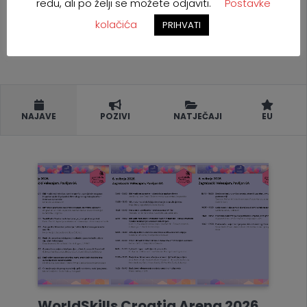
redu, ali po želji se možete odjaviti.
Postavke
kolačića
PRIHVATI
NAJAVE
POZIVI
NATJEČAJI
EU
WorldSkills Croatia Arena 2026.