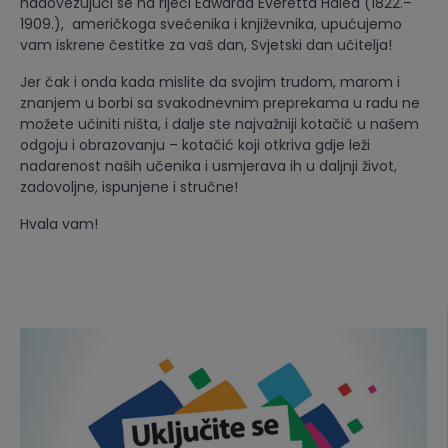
nadovezujući se na riječi Edwarda Everetta Halea (1822.–
1909.), američkoga svećenika i književnika, upućujemo
vam iskrene čestitke za vaš dan, Svjetski dan učitelja!
Jer čak i onda kada mislite da svojim trudom, marom i
znanjem u borbi sa svakodnevnim preprekama u radu ne
možete učiniti ništa, i dalje ste najvažniji kotačić u našem
odgoju i obrazovanju – kotačić koji otkriva gdje leži
nadarenost naših učenika i usmjerava ih u daljnji život,
zadovoljne, ispunjene i stručne!
Hvala vam!