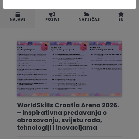
NAJAVE
POZIVI
NATJEČAJI
EU
WorldSkills Croatia Arena 2026.
– inspirativna predavanja o
obrazovanju, svijetu rada,
tehnologiji i inovacijama