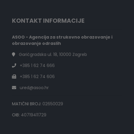
KONTAKT INFORMACIJE
ASOO - Agencija za strukovno obrazovanje i
obrazovanje odraslih
Garićgradska ul. 18, 10000 Zagreb
+385 1 62 74 666
+385 1 62 74 606
ured@asoo.hr
MATIČNI BROJ:
02650029
OIB:
40719411729