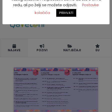
redu, ali po želji se možete odjaviti.
Postavke
kolačića
PRIHVATI
NAJAVE
POZIVI
NATJEČAJI
EU