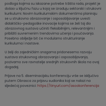
podloga kojima su iskazane potrebe tržišta rada, projekt je
došao u ključnu fazu u kojoj se izrađuju sektorski i strukovni
kurikulumi. Novim kurikulumskim dokumentima planiraju
se u strukovno obrazovanje i osposobljavanje uvesti
didaktičko-pedagoške inovacije kojima se želi taj dio
obrazovnog sustava učiniti fleksibilnijim, relevantnijim i
približiti suvremenim trendovima učenja i poučavanja.
Posebno obilježje bit će modularno strukturiranje
kurikuluma i nastave.
U želji da zajedničkim snagama pridonesemo razvoju
sustava strukovnog obrazovanja i osposobljavanja,
pozivamo sve ravnatelje srednjih strukovnih škola na ovaj
događaj.
Prijave na 5. diseminacijsku konferenciju vrše se isključivo
putem Obrasca za prijavu sudionika koji se nalazi na
sljedećoj poveznici:
https://tinyurl.com/asookonferencija