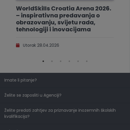
WorldSkills Croatia Arena 2026.
– inspirativna predavanja o
obrazovanju, svijetu rada,
tehnologiji i inovacijama
Utorak 28.04.2026
Imate li pitanje?
Želite se zaposliti u Agenciji?
Želite predati zahtjev za priznavanje inozemnih školskih
kvalifikacija?