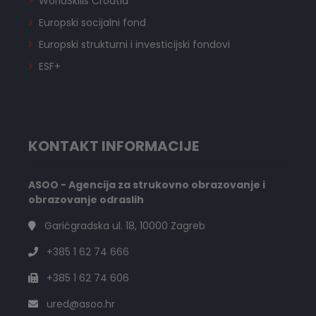
WorldSkills Croatia
Europski socijalni fond
Europski strukturni i investicijski fondovi
ESF+
KONTAKT INFORMACIJE
ASOO - Agencija za strukovno obrazovanje i
obrazovanje odraslih
Garićgradska ul. 18, 10000 Zagreb
+385 1 62 74 666
+385 1 62 74 606
ured@asoo.hr