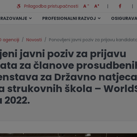
-
+
Prilagodba pristupačnosti
A
A
|
|
BRAZOVANJE
PROFESIONALNI RAZVOJ
OSIGURAVA
 agenciji
Novosti
Ponovljeni javni poziv za prijavu kandida
eni javni poziv za prijavu
ata za članove prosudbeni
enstava za Državno natjeca
a strukovnih škola – WorldS
 2022.