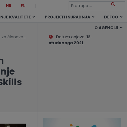
HR
EN
|
NJE KVALITETE
PROJEKTI I SURADNJA
DEFCO
O AGENCIJI
ta za članove…
Datum objave:
12.
studenoga 2021.
h
nje
kills