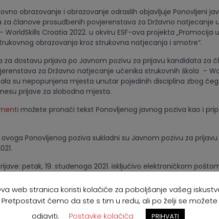
ovno obrazovanje i obrazovanje odraslih objavljuje Ponovljeni jav
a za članove prosudbenih povjerenstava za Državno natjecanje 
– WorldSkills Croatia 2022. u okviru ESF-ova projekta „Promocija 
trukovnog obrazovanja kroz strukovna natjecanja i smotre“.
a za dostavu prijava po Javnom pozivu za prijavu kandidata za 
erenstava za Državno natjecanje učenika strukovnih škola – Wor
tala su nepopunjena mjesta unutar pojedinih disciplina zbog čeg
nesu prijave za slobodna mjesta.
menti
možete pronaći tekst Ponovljenog javnog poziva kao i pri
vjeti ovoga Ponovljenog poziva sukladni su Javnom pozivu za prijav
021.
rijave: petak, 19. studenoga 2021. isključivo elektroničkom pošto
ia@asoo.hr
va web stranica koristi kolačiće za poboljšanje vašeg iskustv
 i prijave izvan roka neće se razmatrati.
Pretpostavit ćemo da ste s tim u redu, ali po želji se možete
odjaviti.
Postavke kolačića
PRIHVATI