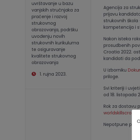
uvrštavanje u bazu
Agencija za struk
vanjskih stručnjaka za
prijavu kandidat
praćenje i razvoj
strukovnih škola 
strukovnog
kompetencija i s
obrazovanja, podršku
uvođenju novih
Nakon isteka rok
strukovnih kurikuluma
prosudbenih povj
te osiguravanje
Croatia 2022. os
kvalitete strukovnog
kandidati da pod
obrazovanja
U izborniku
Doku
1. rujna 2023.
priloge.
Svi kriteriji i u
od 18. listopada 2
Rok za dostavu p
worldskillscroat
O
Nepotpune prijave