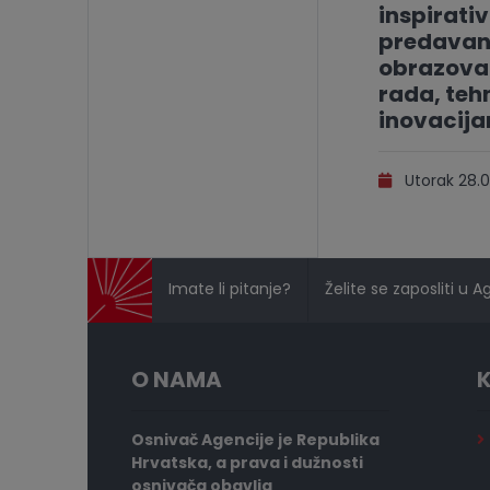
inspirati
predavan
obrazovan
rada, tehn
inovacij
Utorak 28.0
Imate li pitanje?
Želite se zaposliti u A
O NAMA
K
Osnivač Agencije je Republika
Hrvatska, a prava i dužnosti
osnivača obavlja