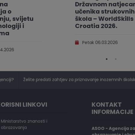
vna
Državnom natjeca
ja o
učenika strukovnih
ju, svijetu
škola – WorldSkills
ologiji i
Croatia 2026.
ama
Petak 06.03.2026
4.2026
genciji?
Želite predati zahtjev za priznavanje inozemnih školski
ORISNI LINKOVI
KONTAKT
INFORMACIJE
Ministarstvo znanosti i
obrazovanja
ASOO - Agencija z
obrazovanje i obr