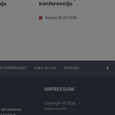
nju
konferenciju
Srijeda 25.02.2026
h kvalifikacija?
Kako do nas
Kontakti
IMPRESSUM
Copyright © 2026 •
www.asoo.hr
a strukovno
azovanje