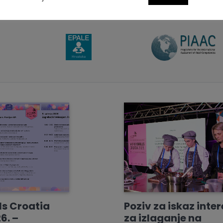
ls Croatia
Poziv za iskaz inte
6. –
za izlaganje na