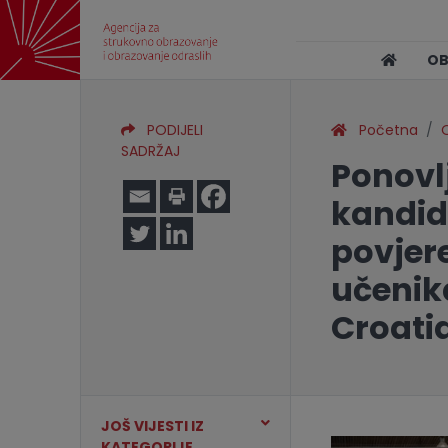
O
PODIJELI
Početna
O
SADRŽAJ
Ponovlj
kandid
povjer
učenik
Croatia
JOŠ VIJESTI IZ
KATEGORIJE