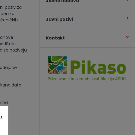
Javna nabava
ni poziv za
učenika
Javni pozivi
učeničkih
članove
Kontakt
ldSkills
a se pozivaju
padajuće
u kandidata
m na
a.