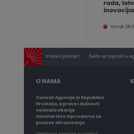
rada, tehn
inovacij
Utorak 28.0
Imate li pitanje?
Želite se zaposliti u A
O NAMA
K
Osnivač Agencije je Republika
Hrvatska, a prava i dužnosti
osnivača obavlja
ministarstvo mjerodavno za
poslove obrazovanja.
Djelatnost Agencije su poslovi