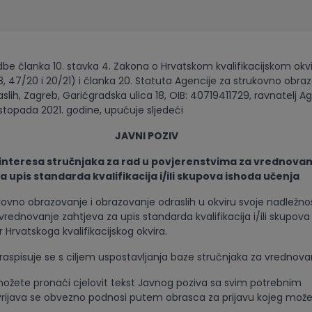
be članka 10. stavka 4. Zakona o Hrvatskom kvalifikacijskom okvir
18, 47/20 i 20/21) i članka 20. Statuta Agencije za strukovno obraz
lih, Zagreb, Garićgradska ulica 18, OIB: 40719411729, ravnatelj Ag
listopada 2021. godine, upućuje sljedeći
JAVNI POZIV
 interesa stručnjaka za rad u povjerenstvima za vrednovan
a upis standarda kvalifikacija i/ili skupova ishoda učenja
kovno obrazovanje i obrazovanje odraslih u okviru svoje nadležno
rednovanje zahtjeva za upis standarda kvalifikacija i/ili skupova
 Hrvatskoga kvalifikacijskog okvira.
 raspisuje se s ciljem uspostavljanja baze stručnjaka za vrednova
ožete pronaći cjelovit tekst Javnog poziva sa svim potrebnim
rijava se obvezno podnosi putem obrasca za prijavu kojeg može