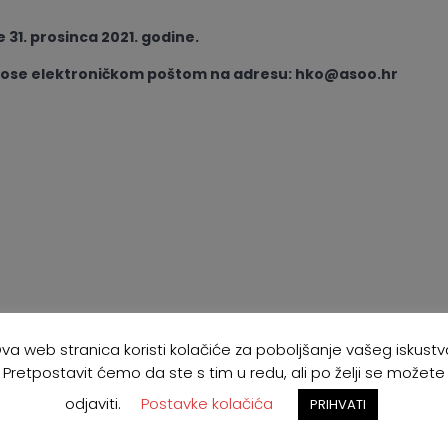
e 31. prosinca 2021. godine.
nose elektroničkom poštom na adresu: hko@asoo.hr
va web stranica koristi kolačiće za poboljšanje vašeg iskustv
Pretpostavit ćemo da ste s tim u redu, ali po želji se možete
odjaviti.
Postavke kolačića
PRIHVATI