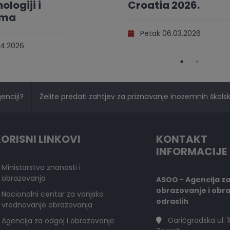
ologiji i
Croatia 2026.
ama
Petak 06.03.2026
4.2026
genciji?
Želite predati zahtjev za priznavanje inozemnih školski
ORISNI LINKOVI
KONTAKT
INFORMACIJE
Ministarstvo znanosti i
obrazovanja
ASOO - Agencija z
obrazovanje i obr
Nacionalni centar za vanjsko
odraslih
vrednovanje obrazovanja
Garićgradska ul. 1
Agencija za odgoj i obrazovanje