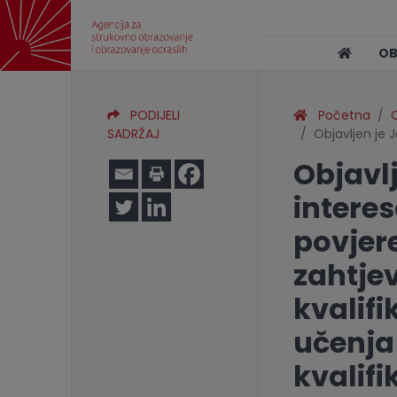
O
PODIJELI
Početna
O
SADRŽAJ
Objavljen je 
Objavlj
interes
povjer
zahtje
kvalifi
učenja
kvalifi