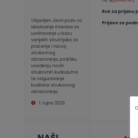
na
poveznici
.
Rok za prijavu j
Objavljen Javni poziv za
Prijave se pod
iskazivanje interesa za
uvrštavanje u bazu
vanjskih stručnjaka za
praćenje i razvoj
strukovnog
obrazovanja, podršku
uvođenju novih
strukovnih kurikuluma
te osiguravanje
kvalitete strukovnog
obrazovanja
1. rujna 2023.
O
NAŠI