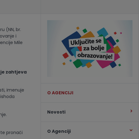
u (NN, br.
ovanje i
encije Mile
je zahtjeva
sti, imenuje
O AGENCIJI
 ishoda
Novosti
nje.
O Agenciji
te pronaći