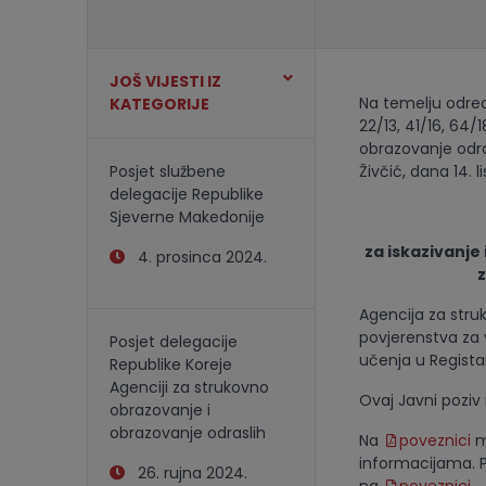
JOŠ VIJESTI IZ
Na temelju odred
KATEGORIJE
22/13, 41/16, 64/
obrazovanje odras
Posjet službene
Živčić, dana 14. 
delegacije Republike
Sjeverne Makedonije
za iskazivanje
4. prosinca 2024.
z
Agencija za stru
povjerenstva za v
Posjet delegacije
učenja u Registar
Republike Koreje
Agenciji za strukovno
Ovaj Javni poziv
obrazovanje i
obrazovanje odraslih
Na
poveznici
m
informacijama. P
26. rujna 2024.