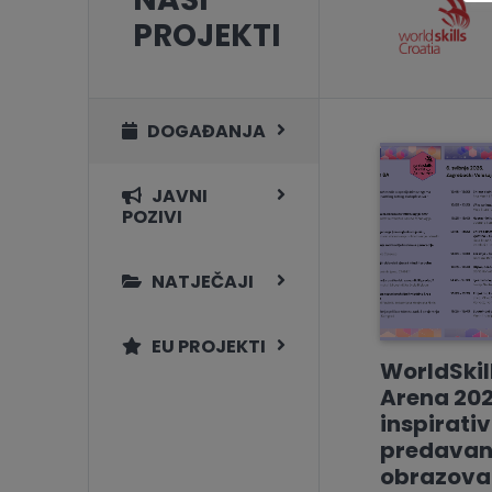
PROJEKTI
DOGAĐANJA
JAVNI
POZIVI
NATJEČAJI
EU PROJEKTI
WorldSkil
Arena 202
inspirati
predavan
obrazovan