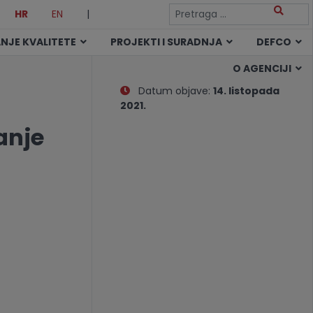
HR
EN
|
NJE KVALITETE
PROJEKTI I SURADNJA
DEFCO
O AGENCIJI
Datum objave:
14. listopada
2021.
anje