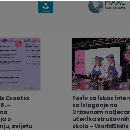
ls Croatia
Poziv za iskaz inte
6. –
za izlaganje na
vna
Državnom natjeca
ja o
učenika strukovnih
ju, svijetu
škola – WorldSkills