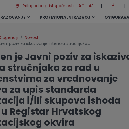
-
+
Prilagodba pristupačnosti
A
A
|
|
BRAZOVANJE
PROFESIONALNI RAZVOJ
OSIGURAVA
 agenciji
Novosti
Javni poziv za iskazivanje interesa stručnjaka…
en je Javni poziv za iskaziv
a stručnjaka za rad u
enstvima za vrednovanje
va za upis standarda
kacija i/ili skupova ishoda
 u Registar Hrvatskog
kacijskog okvira