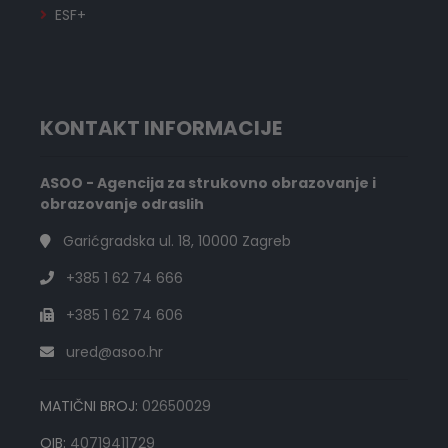
ESF+
KONTAKT INFORMACIJE
ASOO - Agencija za strukovno obrazovanje i
obrazovanje odraslih
Garićgradska ul. 18, 10000 Zagreb
+385 1 62 74 666
+385 1 62 74 606
ured@asoo.hr
MATIČNI BROJ:
02650029
OIB:
40719411729