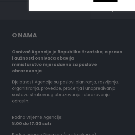
O NAMA
Osnivač Agencije je Republika Hrvatska, a prava
i dužnosti osnivača obavlja
ministarstvo mjerodavno za poslove
obrazovanja.
Djelatnost Agencije su poslovi planiranja, razvijanja,
organiziranja, provedbe, praćenja i unapređivanja
sustava strukovnog obrazovanja i obrazovanja
odraslih.
Radno vrijeme Agencije:
8:00 do 17:00 sati
Radno vrijeme Pisarnice (sa strankama):