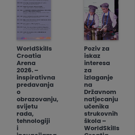
WorldSkills
Poziv za
Croatia
iskaz
Arena
interesa
2026. –
za
inspirativna
izlaganje
predavanja
na
o
Državnom
obrazovanju,
natjecanju
svijetu
učenika
rada,
strukovnih
tehnologiji
škola –
i
WorldSkills