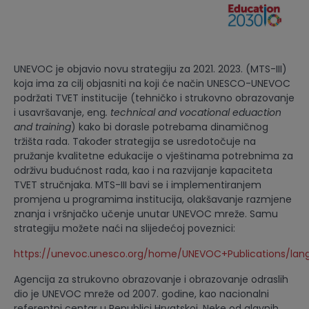
UNEVOC je objavio novu strategiju za 2021. 2023. (MTS-III)
koja ima za cilj objasniti na koji će način UNESCO-UNEVOC
podržati TVET institucije (tehničko i strukovno obrazovanje
i usavršavanje, eng
. technical and vocational eduaction
and training
) kako bi dorasle potrebama dinamičnog
tržišta rada. Također strategija se usredotočuje na
pružanje kvalitetne edukacije o vještinama potrebnima za
održivu budućnost rada, kao i na razvijanje kapaciteta
TVET stručnjaka. MTS-III bavi se i implementiranjem
promjena u programima institucija, olakšavanje razmjene
znanja i vršnjačko učenje unutar UNEVOC mreže. Samu
strategiju možete naći na slijedećoj poveznici:
https://unevoc.unesco.org/home/UNEVOC+Publications/lang
Agencija za strukovno obrazovanje i obrazovanje odraslih
dio je UNEVOC mreže od 2007. godine, kao nacionalni
referentni centar u Republici Hrvatskoj. Neke od glavnih