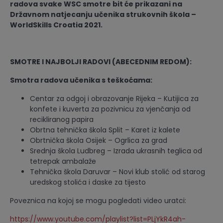
radova svake WSC smotre bit će prikazani na
Državnom natjecanju učenika strukovnih škola –
WorldSkills Croatia 2021.
SMOTRE I NAJBOLJI RADOVI (ABECEDNIM REDOM):
Smotra radova učenika s teškoćama:
Centar za odgoj i obrazovanje Rijeka – Kutijica za
konfete i kuverta za pozivnicu za vjenčanja od
recikliranog papira
Obrtna tehnička škola Split – Karet iz kalete
Obrtnička škola Osijek – Ogrlica za grad
Srednja škola Ludbreg – Izrada ukrasnih teglica od
tetrepak ambalaže
Tehnička škola Daruvar – Novi klub stolić od starog
uredskog stolića i daske za tijesto
Poveznica na kojoj se mogu pogledati video uratci:
https://www.youtube.com/playlist?list=PLjYkR4ah-