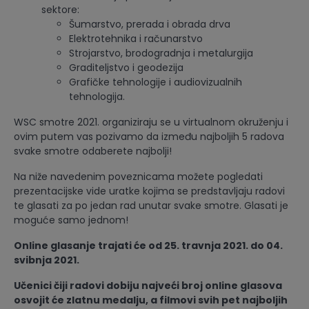
sektore:
Šumarstvo, prerada i obrada drva
Elektrotehnika i računarstvo
Strojarstvo, brodogradnja i metalurgija
Graditeljstvo i geodezija
Grafičke tehnologije i audiovizualnih
tehnologija.
WSC smotre 2021. organiziraju se u virtualnom okruženju i
ovim putem vas pozivamo da između najboljih 5 radova
svake smotre odaberete najbolji!
Na niže navedenim poveznicama možete pogledati
prezentacijske vide uratke kojima se predstavljaju radovi
te glasati za po jedan rad unutar svake smotre. Glasati je
moguće samo jednom!
Online glasanje trajati će od 25. travnja 2021. do 04.
svibnja 2021.
Učenici čiji radovi dobiju najveći broj online glasova
osvojit će zlatnu medalju, a filmovi svih pet najboljih