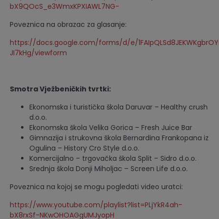
bX9QOcS_e3WmxKPXIAWL7NG-
Poveznica na obrazac za glasanje:
https://docs.google.com/forms/d/e/1FAIpQLSd8JEKWKgbr
JI7kHg/viewform
Smotra Vježbeničkih tvrtki:
Ekonomska i turistička škola Daruvar – Healthy crush
d.o.o.
Ekonomska škola Velika Gorica – Fresh Juice Bar
Gimnazija i strukovna škola Bernardina Frankopana iz
Ogulina – History Cro Style d.o.o.
Komercijalno – trgovačka škola Split – Sidro d.o.o.
Srednja škola Donji Miholjac – Screen Life d.o.o.
Poveznica na kojoj se mogu pogledati video uratci:
https://www.youtube.com/playlist?list=PLjYkR4ah-
bX8rxSf-NKwOHOAGgUMJyopH