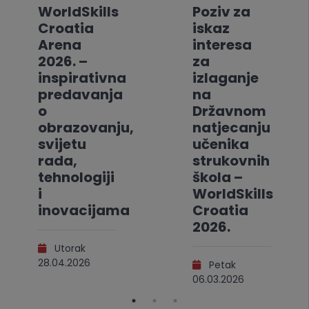
WorldSkills
Poziv za
Croatia
iskaz
Arena
interesa
2026. –
za
inspirativna
izlaganje
predavanja
na
o
Državnom
obrazovanju,
natjecanju
svijetu
učenika
rada,
strukovnih
tehnologiji
škola –
i
WorldSkills
inovacijama
Croatia
2026.
Utorak
28.04.2026
Petak
06.03.2026