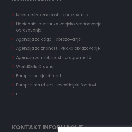
Ministarstvo znanosti i obrazovanja
Nacionalni centar za vanjsko vrednovanje
obrazovanja
Agencija za odgoj i obrazovanje
Agencija za znanost i visoko obrazovanje
Agencija za mobilnost i programe EU
WorldSkills Croatia
Europski socijalni fond
Europski strukturni i investicijski fondovi
ESF+
KONTAKT INFORMACIJE