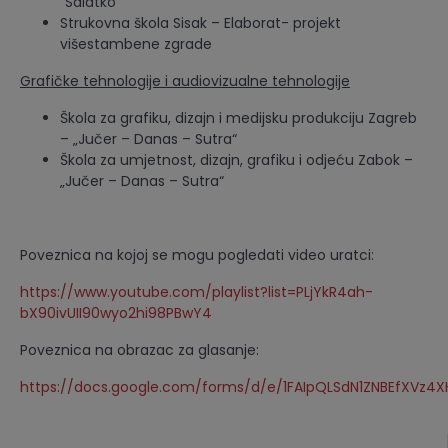
“Salatko”
Strukovna škola Sisak – Elaborat- projekt
višestambene zgrade
Grafičke tehnologije i audiovizualne tehnologije
Škola za grafiku, dizajn i medijsku produkciju Zagreb
– „Jučer – Danas – Sutra“
Škola za umjetnost, dizajn, grafiku i odjeću Zabok –
„Jučer – Danas – Sutra“
Poveznica na kojoj se mogu pogledati video uratci:
https://www.youtube.com/playlist?list=PLjYkR4ah-
bX90ivUII90wyo2hi98PBwY4
Poveznica na obrazac za glasanje:
https://docs.google.com/forms/d/e/1FAIpQLSdN1ZNBEfXV