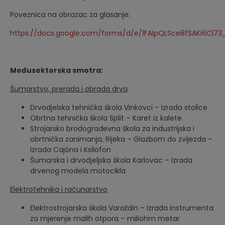
Poveznica na obrazac za glasanje:
https://docs.google.com/forms/d/e/1FAIpQLSce8fSAKi6Cl7
Međusektorska smotra:
Šumarstvo, prerada i obrada drva
Drvodjelska tehnička škola Vinkovci – Izrada stolice
Obrtna tehnička škola Split – Karet iz kalete
Strojarsko brodograđevna škola za industrijska i
obrtnička zanimanja, Rijeka – Glazbom do zvijezda –
Izrada Cajóna i Ksilofon
Šumarska i drvodjeljska škola Karlovac – Izrada
drvenog modela motocikla
Elektrotehnika i računarstvo
Elektrostrojarska škola Varaždin – Izrada instrumenta
za mjerenje malih otpora – miliohm metar