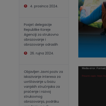
4. prosinca 2024.
Posjet delegacije
Republike Koreje
Agenciji za strukovno
obrazovanje i
obrazovanje odraslih
26. rujna 2024.
Reproduktor
Media error: Format(
Objavljen Javni poziv za
videozapisa
iskazivanje interesa za
Preuzmi zapis: https:/
uvrštavanje u bazu
vanjskih stručnjaka za
praćenje i razvoj
strukovnog
obrazovanja, podršku