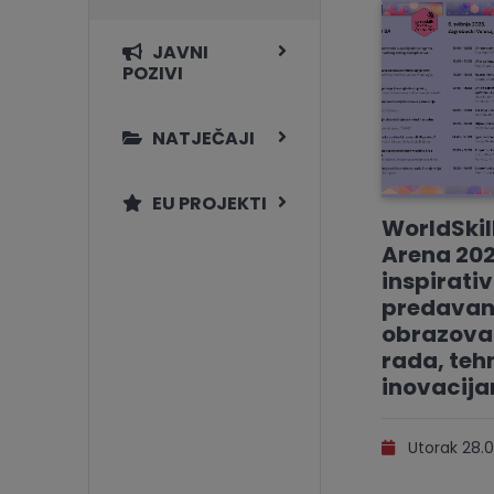
JAVNI
POZIVI
NATJEČAJI
EU PROJEKTI
WorldSkil
Arena 202
inspirati
predavan
obrazovan
rada, tehn
inovacij
Utorak 28.0