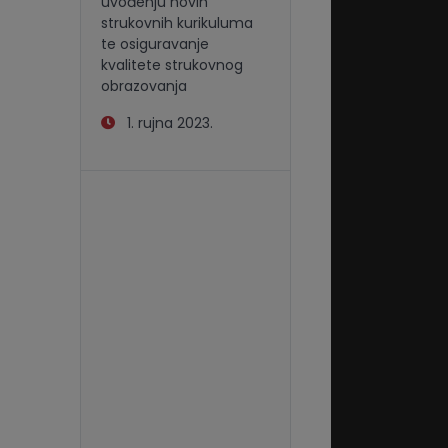
uvođenju novih
strukovnih kurikuluma
te osiguravanje
kvalitete strukovnog
obrazovanja
1. rujna 2023.