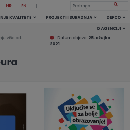
HR
EN
|
NJE KVALITETE
PROJEKTI I SURADNJA
DEFCO
O AGENCIJI
nju više od…
Datum objave:
25. ožujka
2021.
eura