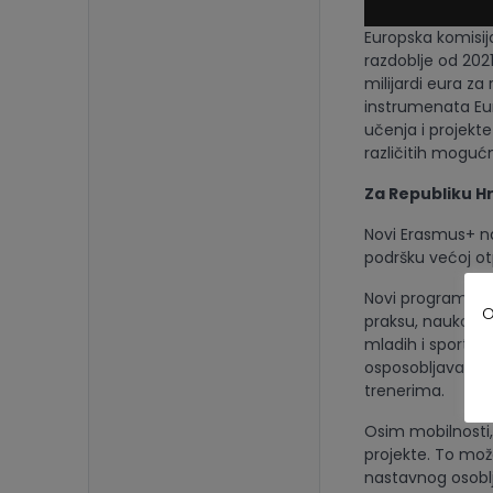
Europska komisij
razdoblje od 202
milijardi eura za
instrumenata Eur
učenja i projekt
različitih mogućno
Za Republiku Hr
Novi Erasmus+ nast
podršku većoj ot
Novi program Er
O
praksu, naukovan
mladih i sporta.
osposobljavanja 
trenerima.
Osim mobilnosti,
projekte. To može 
nastavnog osoblj