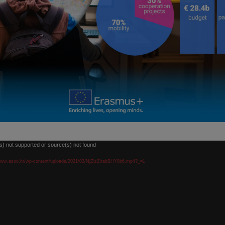
s) not supported or source(s) not found
/www.asoo.hr/wp-content/uploads/2021/03/NjZlzZirabBHY8b6.mp4?_=1