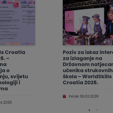
ls Croatia
Poziv za iskaz inte
6. –
za izlaganje na
vna
Državnom natjeca
ja o
učenika strukovnih
ju, svijetu
škola – WorldSkills
ologiji i
Croatia 2026.
ama
Petak 06.03.2026
4.2026