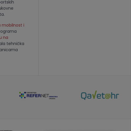
ortskih
rukovne
ta.
 mobilnost i
 programa
u na
tala tehnička
tranicama