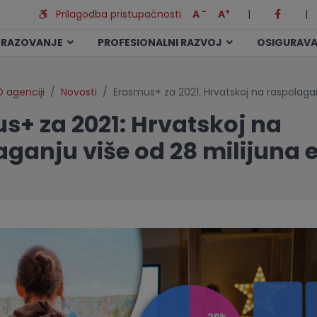
-
+
Prilagodba pristupačnosti
A
A
|
|
BRAZOVANJE
PROFESIONALNI RAZVOJ
OSIGURAVA
 agenciji
Novosti
Erasmus+ za 2021: Hrvatskoj na raspolaga
s+ za 2021: Hrvatskoj na
aganju više od 28 milijuna 