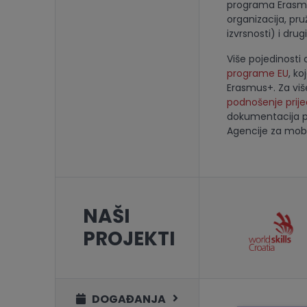
programa Erasmus
organizacija, pr
izvrsnosti) i dru
Više pojedinost
programe EU
, ko
Erasmus+. Za viš
podnošenje prij
dokumentacija po
Agencije za mobi
NAŠI
PROJEKTI
DOGAĐANJA