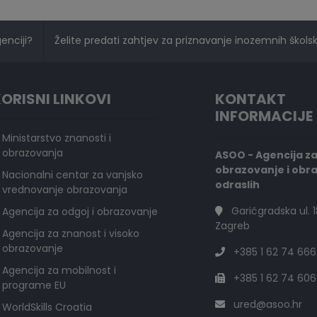
genciji?
Želite predati zahtjev za priznavanje inozemnih školski
ORISNI LINKOVI
KONTAKT
INFORMACIJE
Ministarstvo znanosti i
obrazovanja
ASOO - Agencija z
obrazovanje i obr
Nacionalni centar za vanjsko
odraslih
vrednovanje obrazovanja
Garićgradska ul. 1
Agencija za odgoj i obrazovanje
Zagreb
Agencija za znanost i visoko
obrazovanje
+385 1 62 74 666
Agencija za mobilnost i
+385 1 62 74 606
programe EU
ured@asoo.hr
WorldSkills Croatia