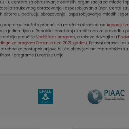
+), centara za obrazovanje odraslih, organizacija za mlade i sp
užatelja strukovnog obrazovanja i osposobljavanja (npr. Centri st
gih aktera u području obrazovanja i osposobljavanja, mladih i spor
i o programu možete pronaći na mrežnim stranicama
Agencije za
ja je jedino tijelo u Republici Hrvatskoj akreditirano za provedbu
e detalja proučite
Vodič kroz program
, a rokove doznajte u
Poziv
edloga za program Erasmus+ za 2021. godinu
. Prijavni obrasci i os
trebna za postupak prijave bit će objavljeni na internetskim s
lnost i programe Europske unije.