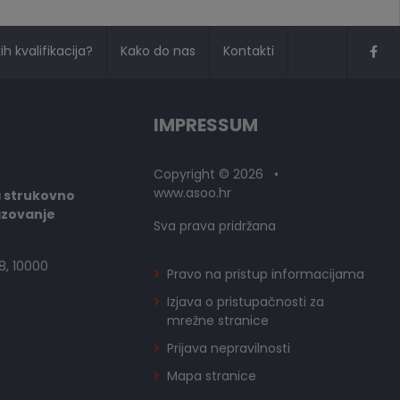
h kvalifikacija?
Kako do nas
Kontakti
IMPRESSUM
Copyright © 2026 •
www.asoo.hr
a strukovno
azovanje
Sva prava pridržana
8, 10000
Pravo na pristup informacijama
Izjava o pristupačnosti za
mrežne stranice
Prijava nepravilnosti
Mapa stranice