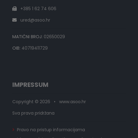
+385 1 62 74 606
ured@asoo.hr
MATIČNI BROJ:
02650029
OIB:
40719411729
IMPRESSUM
Copyright © 2026 • www.asoo.hr
Sva prava pridržana
Pravo na pristup informacijama