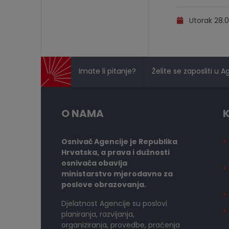
Utorak 28.0
Imate li pitanje?
Želite se zaposliti u A
O NAMA
K
Osnivač Agencije je Republika
Hrvatska, a prava i dužnosti
osnivača obavlja
ministarstvo mjerodavno za
poslove obrazovanja.
Djelatnost Agencije su poslovi
planiranja, razvijanja,
organiziranja, provedbe, praćenja