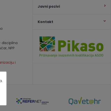
Javni pozivi
Kontakt
no
 disciplina
ućar, NPP
.
nizaciju i
a.