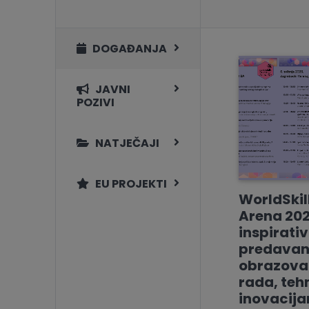
DOGAĐANJA
JAVNI
POZIVI
NATJEČAJI
EU PROJEKTI
WorldSkil
Arena 202
inspirati
predavan
obrazovan
rada, tehn
inovacij