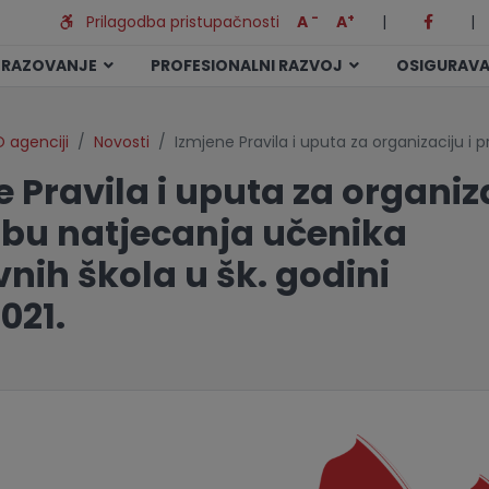
-
+
Prilagodba pristupačnosti
A
A
|
|
BRAZOVANJE
PROFESIONALNI RAZVOJ
OSIGURAVA
 agenciji
Novosti
Izmjene Pravila i uputa za organizaciju i
 Pravila i uputa za organiza
bu natjecanja učenika
nih škola u šk. godini
021.