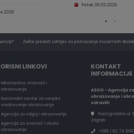
Petak 06.03.2026
4.2026
genciji?
Želite predati zahtjev za priznavanje inozemnih školski
ORISNI LINKOVI
KONTAKT
INFORMACIJE
Ministarstvo znanosti i
obrazovanja
ASOO - Agencija z
obrazovanje i obr
Nacionalni centar za vanjsko
odraslih
vrednovanje obrazovanja
Garićgradska ul. 1
Agencija za odgoj i obrazovanje
Zagreb
Agencija za znanost i visoko
obrazovanje
+385 1 62 74 666