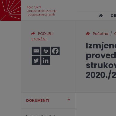
O
PODIJELI
Početna
O
SADRŽAJ
Izmjene
proved
strukov
2020./2
DOKUMENTI