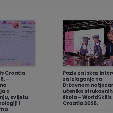
ls Croatia
Poziv za iskaz inte
6. –
za izlaganje na
vna
Državnom natjeca
ja o
učenika strukovnih
ju, svijetu
škola – WorldSkills
ologiji i
Croatia 2026.
ama