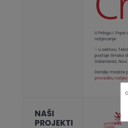
U Prilogu I. Popis
natjecanje:
– u sektoru Tekst
postaje timska d
Galanterist, Novi
Detalje možete p
provedbu natjeca
O
NAŠI
PROJEKTI