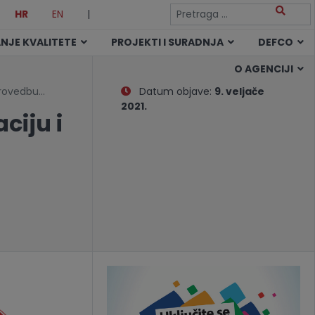
HR
EN
|
NJE KVALITETE
PROJEKTI I SURADNJA
DEFCO
O AGENCIJI
 provedbu…
Datum objave:
9. veljače
2021.
ciju i