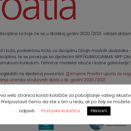
 disciplina za koje će se u školskoj godini 2020./2021. održati držav
il i koža, podsektoru Koža, za disciplinu Dizajn modnih dodataka –
isciplina, te se povezuje sa sljedećim NPP/KURIKULUMIMA: NPP Ob
 strukovni kurikulum Tehničar modelar obuće i kožne galanterije“
ogledati na sljedećoj poveznici:
Izmjene Pravila i uputa za orga
nja učenika strukovnih škola u šk. godini 2020./2021.
va web stranica koristi kolačiće za poboljšanje vašeg iskustv
Pretpostavit ćemo da ste s tim u redu, ali po želji se možete
odjaviti.
Postavke kolačića
PRIHVATI