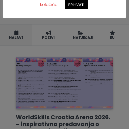
kolačića
PRIHVATI
NAJAVE
POZIVI
NATJEČAJI
EU
WorldSkills Croatia Arena 2026.
– inspirativna predavanja o