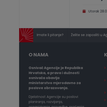
Utorak 28.0
Imate li pitanje?
Želite se zaposliti u A
O NAMA
K
Osnivač Agencije je Republika
Hrvatska, a prava i dužnosti
osnivača obavlja
ministarstvo mjerodavno za
poslove obrazovanja.
Djelatnost Agencije su poslovi
planiranja, razvijanja,
organiziranja, provedbe, praćenja