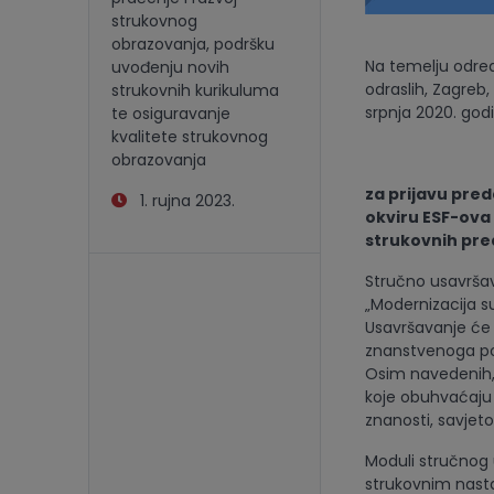
strukovnog
obrazovanja, podršku
Na temelju odred
uvođenju novih
odraslih, Zagreb,
strukovnih kurikuluma
srpnja 2020. godi
te osiguravanje
kvalitete strukovnog
JAV
obrazovanja
za prijavu pre
1. rujna 2023.
okviru ESF-ova
strukovnih pr
Stručno usavršav
„Modernizacija s
Usavršavanje će 
znanstvenoga polj
Osim navedenih, 
koje obuhvaćaju 
znanosti, savjet
Moduli stručnog 
strukovnim nast