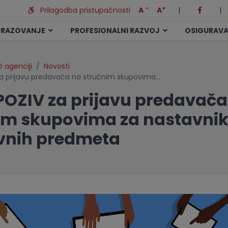
-
+
Prilagodba pristupačnosti
A
A
|
|
BRAZOVANJE
PROFESIONALNI RAZVOJ
OSIGURAVA
 agenciji
Novosti
za prijavu predavača na stručnim skupovima…
POZIV za prijavu predavača
im skupovima za nastavni
vnih predmeta