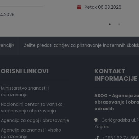
Petak 06.03.2026
4.2026
genciji?
Želite predati zahtjev za priznavanje inozemnih školski
ORISNI LINKOVI
KONTAKT
INFORMACIJE
Ministarstvo znanosti i
obrazovanja
ASOO - Agencija z
obrazovanje i obr
Nacionalni centar za vanjsko
odraslih
vrednovanje obrazovanja
Garićgradska ul. 1
Agencija za odgoj i obrazovanje
Zagreb
Agencija za znanost i visoko
obrazovanje
+385 1 62 74 666