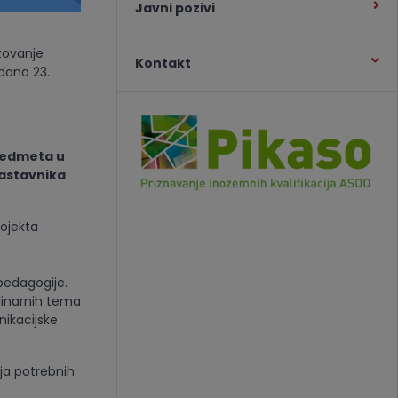
Javni pozivi
zovanje
Kontakt
 dana 23.
redmeta u
nastavnika
ojekta
pedagogije.
linarnih tema
nikacijske
ja potrebnih