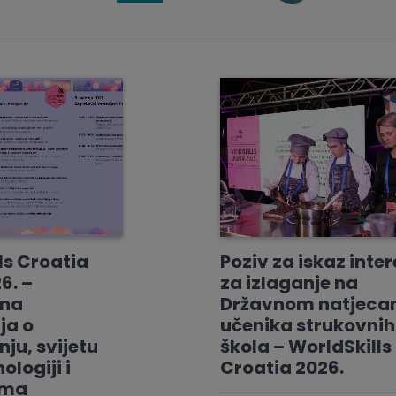
ls Croatia
Poziv za iskaz inte
6. –
za izlaganje na
vna
Državnom natjeca
ja o
učenika strukovnih
ju, svijetu
škola – WorldSkills
ologiji i
Croatia 2026.
ama