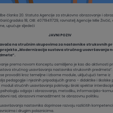
be članka 20. Statuta Agencije za strukovno obrazovanje i obra
 Garićgradska 18, OIB: 40719411729, ravnatelj Agencije Mile Živčić,
ne, upućuje sljedeći
NI POZIV
davača na stručnim skupovima za nastavnike strukovnih p
 projekta „Modernizacija sustava stručnog usavršavanja 
edmeta“.
anje prema novom Konceptu osmišljeno je kao dio aktivnosti pr
ustava stručnog usavršavanja nastavnika strukovnih predmeta“.
se provoditi kroz temeljne i izborne module, uključujući teme iz
a pedagogije i njezinih pripadajućih grana – didaktike i školske 
moduli stručnih usavršavanja pokrivaju široki spektar interdiscip
psihologiju odgoja i obrazovanja, metodiku, informacijsko-komu
odavni rad, obrazovni menadžment te obrazovnu politiku.
usavršavanja nastavnika doprinose razvoju različitih kompetenci
avnicima i drugim polaznicima.