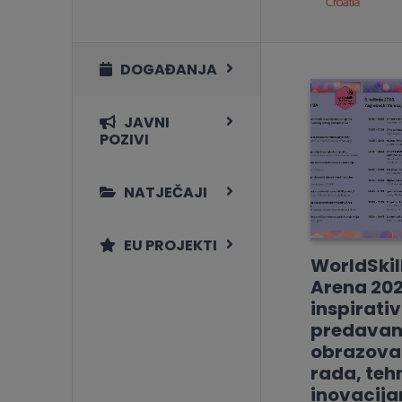
DOGAĐANJA
JAVNI
POZIVI
NATJEČAJI
EU PROJEKTI
WorldSkil
Arena 202
inspirati
predavan
obrazovan
rada, tehn
inovacij